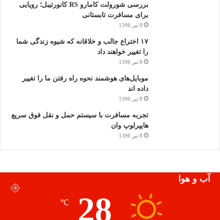
بررسی شورولت کامارو RS کانورتیبل؛ رویایی
برای مسافرت تابستانی
8 تیر 1396
۱۷ اختراع جالب و خلاقانه که شیوه زندگی شما
را تغییر خواهند داد
8 تیر 1396
موبایل‌های هوشمند نحوه راه رفتن ما را تغییر
داده اند
8 تیر 1396
تجربه مسافرت با سیستم حمل و نقل فوق سریع
هایپرلوپ وان
8 تیر 1396
آب و هوا
28
℃