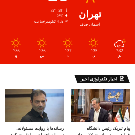
تهران
32º - 28º
26%
4.02 کیلومتر/ساعت
آسمان صاف
36
36
37
35
32
℃
℃
℃
℃
℃
ش
ی
د
س
چ
اخبار تکنولوژی اخیر
پیام تبریک رئیس دانشگاه
رسانه‌ها با روایت مسئولانه،
خوارزمی به مناسبت ۱۷ مرداد،
سرمایه اجتماعی را تقویت کنند