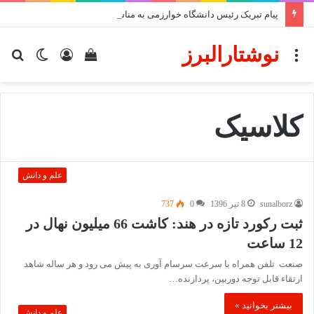
پیام تبریک رئیس دانشگاه خوارزمی به مناسبت ۱۷ مرداد، روز خبرنگار
نوشتارالبرز
منو
دیدن
ورود
تغییر
جس
سبد
پوسته
برا
خرید
کلاسیک
علم و دانش
sunalborz
8 تیر 1396
0
737
ثبت رکورد تازه در هند: کاشت 66 میلیون نهال در
12 ساعت
صنعت تلفن همراه با سرعت سرسام آوری به پیش می رود و هر ساله شاهد
ارتقاء قابل توجه دوربین، پردازنده…
بیشتر بخوانید »
علم و دانش