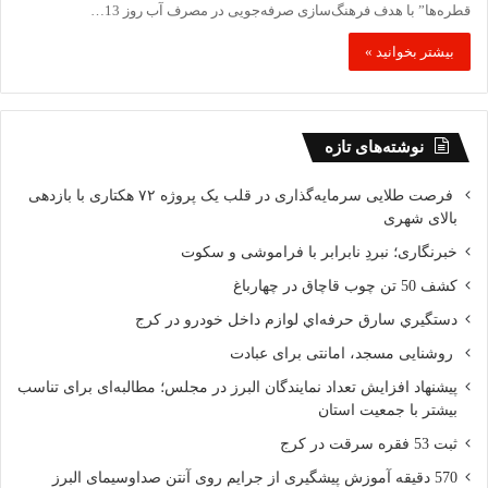
قطره‌ها” با هدف فرهنگ‌سازی صرفه‌جویی در مصرف آب روز 13…
بیشتر بخوانید »
نوشته‌های تازه
فرصت طلایی سرمایه‌گذاری در قلب یک پروژه ۷۲ هکتاری با بازدهی
بالای شهری
خبرنگاری؛ نبردِ نابرابر با فراموشی و سکوت
کشف 50 تن چوب قاچاق در چهارباغ
دستگيري سارق حرفه‌اي لوازم داخل خودرو در کرج
روشنایی مسجد، امانتی برای عبادت
پیشنهاد افزایش تعداد نمایندگان البرز در مجلس؛ مطالبه‌ای برای تناسب
بیشتر با جمعیت استان
ثبت 53 فقره سرقت در کرج
570 دقیقه آموزش پیشگیری از جرایم روی آنتن صداوسیمای البرز