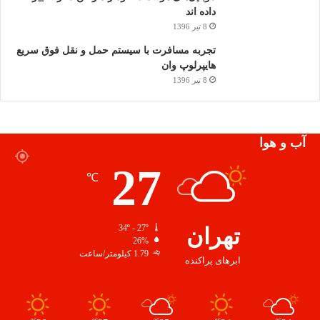
داده اند
8 تیر 1396
تجربه مسافرت با سیستم حمل و نقل فوق سریع
هایپرلوپ وان
8 تیر 1396
آب و هوا
27
℃
تهران
34º - 27º
26%
1.79 کیلومتر/ساعت
ابرهای پراکنده