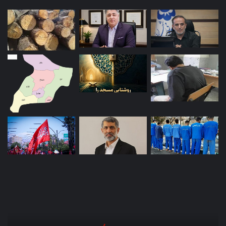
دولت
از
بخش
خصوصی
برای