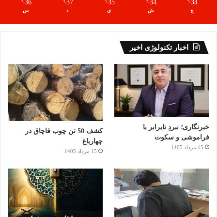
36
37
35
34
34
℃
℃
℃
℃
℃
ج
ش
ی
د
س
اخبار تکنولوژی اخیر
خبرنگاری؛ نبردِ نابرابر با
کشف 50 تن چوب قاچاق در
فراموشی و سکوت
چهارباغ
15 مرداد 1405
15 مرداد 1405