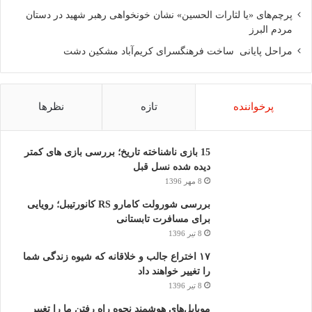
پرچم‌های «یا لثارات الحسین» نشان خونخواهی رهبر شهید در دستان
مردم البرز
مراحل پایانی ساخت فرهنگسرای کریم‌آباد مشکین دشت
پرخواننده
تازه
نظرها
15 بازی ناشناخته تاریخ؛ بررسی بازی های کمتر
دیده شده نسل قبل
8 مهر 1396
بررسی شورولت کامارو RS کانورتیبل؛ رویایی
برای مسافرت تابستانی
8 تیر 1396
۱۷ اختراع جالب و خلاقانه که شیوه زندگی شما
را تغییر خواهند داد
8 تیر 1396
موبایل‌های هوشمند نحوه راه رفتن ما را تغییر