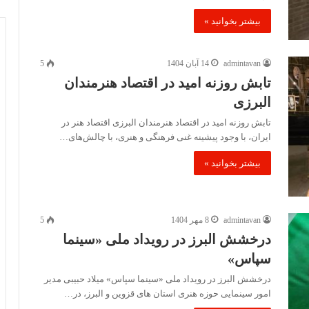
بیشتر بخوانید »
admintavan
14 آبان 1404
5
تابش روزنه امید در اقتصاد هنرمندان
البرزی
تابش روزنه امید در اقتصاد هنرمندان البرزی اقتصاد هنر در
ایران، با وجود پیشینه غنی فرهنگی و هنری، با چالش‌های…
بیشتر بخوانید »
admintavan
8 مهر 1404
5
درخشش البرز در رویداد ملی «سینما
سپاس»
درخشش البرز در رویداد ملی «سینما سپاس» میلاد حبیبی مدیر
امور سینمایی حوزه هنری استان های قزوین و البرز، در…