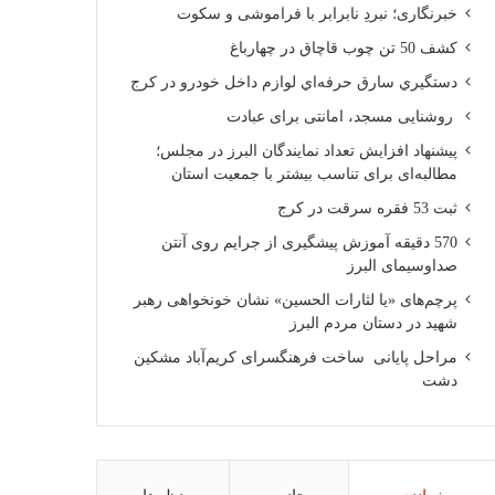
خبرنگاری؛ نبردِ نابرابر با فراموشی و سکوت
کشف 50 تن چوب قاچاق در چهارباغ
دستگيري سارق حرفه‌اي لوازم داخل خودرو در کرج
روشنایی مسجد، امانتی برای عبادت
پیشنهاد افزایش تعداد نمایندگان البرز در مجلس؛
مطالبه‌ای برای تناسب بیشتر با جمعیت استان
ثبت 53 فقره سرقت در کرج
570 دقیقه آموزش پیشگیری از جرایم روی آنتن
صداوسیمای البرز
پرچم‌های «یا لثارات الحسین» نشان خونخواهی رهبر
شهید در دستان مردم البرز
مراحل پایانی ساخت فرهنگسرای کریم‌آباد مشکین
دشت