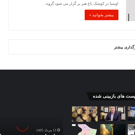
اوسیا در کوشک باغ هنر بر گزار می شود گروه…
بیشتر بخوانید »
رگذاری بیشتر
دولت
پست های بازبینی شده
از
بخش
خصوصی
برای
رفع
13 مرداد 1405
موانع