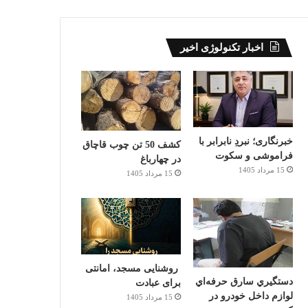
اخبار تکنولوژی اخیر
خبرنگاری؛ نبردِ نابرابر با
کشف 50 تن چوب قاچاق
فراموشی و سکوت
در چهارباغ
15 مرداد 1405
15 مرداد 1405
روشنایی مسجد، امانتی
دستگيري سارق حرفه‌اي
برای عبادت
لوازم داخل خودرو در
15 مرداد 1405