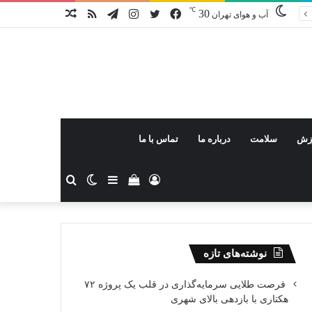
℃
30
فیس
توییتر
اینستاگرام
تلگرام
خوراک
نوشته
آب و هوای تهران
بوک
تصادفی
زش
سلامت
درباره ما
تماس با ما
ورود
دیدن
سایدبار
تغییر
جستجو
سبد
پوسته
برای
نوشته‌های تازه
خرید
فرصت طلایی سرمایه‌گذاری در قلب یک پروژه ۷۲
هکتاری با بازدهی بالای شهری