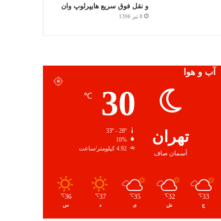
و نقل فوق سریع هایپرلوپ وان
8 تیر 1396
آب و هوا
30
℃
تهران
33º - 28º
10%
4.92 کیلومتر/ساعت
آسمان صاف
36
37
35
32
33
℃
℃
℃
℃
℃
ج
ش
ی
د
س