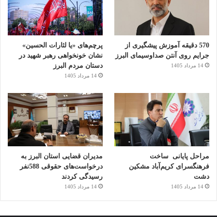
نگیرند، فناوری های توسعه یافته بر اساس آن می توانند کاربردهای
بسیار زیادی را در حوزه واقعیت افزوده به ارمغان بیاورند.
570 دقیقه آموزش پیشگیری از
پرچم‌های «یا لثارات الحسین»
جرایم روی آنتن صداوسیمای البرز
نشان خونخواهی رهبر شهید در
دستان مردم البرز
14 مرداد 1405
14 مرداد 1405
با توجه به پیشرفت قابل توجه پلتفرم تانگو، می
توان پتانسیل زیادی را برای فناوری واقعیت
افزوده در محیط های آموزشی، حوزه گردشگری،
بازاریابی و تبلیغات، خرده فروشی و غیره متصور
مراحل پایانی ساخت
مدیران قضایی استان البرز به
شد.
فرهنگسرای کریم‌آباد مشکین
درخواست‌های حقوقی 588نفر
دشت
رسیدگی کردند
14 مرداد 1405
14 مرداد 1405
Steve Jobs