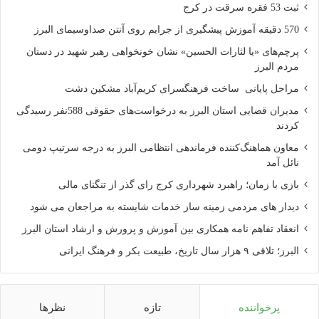
ثبت 53 فقره سرقت در کرج
البته در دنیای عکاسی، 2x بزرگنمایی چندان تغییری در شرایط ایجاد
570 دقیقه آموزش پیشگیری از جرایم روی آنتن صداوسیمای البرز
نمی کند، و زوم دیجیتالی هم کاهش کیفیت را به همراه خواهد
داشت. اوپو چندی پیش فناوری Precision Optical Zoom را معرفی
پرچم‌های «یا لثارات الحسین» نشان خونخواهی رهبر شهید در دستان
مردم البرز
کرد که می تواند تا 5 برابر بزرگنمایی اپتیکال را به همراه بیاورد، و
چیپست کایرن 960 هوآوی هم از 4x زوم اپتیکال پشتیبانی می کند.
مراحل پایانی ساخت فرهنگسرای کریم‌آباد مشکین دشت
مدیران قضایی استان البرز به درخواست‌های حقوقی 588نفر رسیدگی
ز طرفی، شایعات از قابلیت بزرگنمایی 3 برابری در ماژول دوربین
کردند
دوگانه گلکسی نوت 8 حکایت دارند؛ شرکت Corephotonics فناوری
معاون هماهنگ‌کننده فرماندهی انتظامی البرز به درجه سرتیپ دومی
بزرگنمایی 3 تا 5 برابری را معرفی کرده، و کمپانی LinX که توسط
نائل آمد
اپل خریداری شد هم می تواند با بهره گیری از سه یا چهار سنسور
بازی با زمان؛ راهبرد شهرداری کرج رای گذر از تنگنای مالی
دوربین، کیفیت تصاویر و قابلیت زوم را افزایش دهد.
دیدار های مردمی زمینه ساز خدمات شایسته به مراجعان می شود
انعقاد تفاهم نامه همکاری بین آموزش و پرورش و ارشاد استان البرز
بنابراین زوم اپتیکال 2 برابری در موبایل های کنونی، تازه اول راه
البرز؛ تلاقی ۹ هزار سال تاریخ، طبیعت بکر و فرهنگ ایرانی
است و قطعاً در آینده ای نزدیک، موبایل هایی با توانایی ثبت تصاویری
بسیار با کیفیت و بزرگنمایی بیشتر را خواهیم دید.
ناوبری در فضای سرپوشیده با VPS
پرخواننده
تازه
نظرها