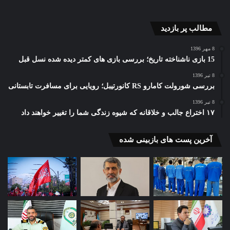
نمایشگرهای سازگار پذیر (نرخ رفرش متغیر)
مطالب پر بازدید
اگر بخواهیم واقعیت افزوده و مجازی اوج بگیرند، به نمایشگرهایی با
نرخ بازنشانی (رفرش) متغیر نیاز داریم که در شرایط کاربری
8 مهر 1396
مختلف، بهترین تصاویر را نمایش بدهند. همگام سازی خروجی
15 بازی ناشناخته تاریخ؛ بررسی بازی های کمتر دیده شده نسل قبل
پردازشگر گرافیکی با نرخ رفرش نمایشگر، هرگونه پرش در تصویر را
8 تیر 1396
از بین می برد، قابلیتی که می تواند احساس سرگیجه و ناراحتی حین
بررسی شورولت کامارو RS کانورتیبل؛ رویایی برای مسافرت تابستانی
تجربه واقعیت مجازی را از بین ببرد.
8 تیر 1396
۱۷ اختراع جالب و خلاقانه که شیوه زندگی شما را تغییر خواهند داد
حتی خارج از واقعیت مجازی، مزایای زیادی را می توان برای
نمایشگرهای سازگار پذیر در موبایل برشمرد. افزایش نرخ رفرش
آخرین پست های بازبینی شده
باعث نمایش بهتر انیمیشن ها و رابط کاربری می شود، و بازی ها و
ویدیوها نیز روان تر اجرا می شوند. از طرفی در مواقعی که با تصویر
ثابتی روبرو هستیم، نرخ رفرش کاهش یافته و در مصرف باتری
صرفه جویی می گردد.
نمایشگرهای نسل جدید آیپد پرو، نرخ رفرش متغیر دارند
اپل به تازگی از نمایشگرهای سازگار پذیر خود با نام ProMotion