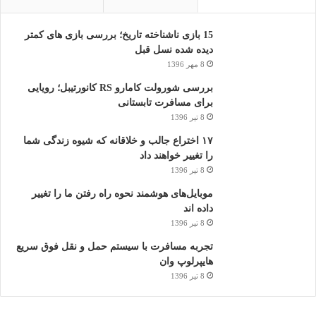
همگی ما از GPS برای مسیریابی و رسیدن به مقصد در فضای باز
استفاده کرده ایم، اما فناوری مشابهی برای محیط های بسته هم
15 بازی ناشناخته تاریخ؛ بررسی بازی های کمتر
پیشنهاد شده است. گوگل در کنفرانس I/O امسال از تکنولوژی VPS
دیده شده نسل قبل
8 مهر 1396
مبتنی بر واقعیت افزوده رونمایی کرد که در موبایل های سازگار با
تانگو (Tango) استفاده خواهد شد.
بررسی شورولت کامارو RS کانورتیبل؛ رویایی
برای مسافرت تابستانی
8 تیر 1396
۱۷ اختراع جالب و خلاقانه که شیوه زندگی شما
را تغییر خواهند داد
8 تیر 1396
موبایل‌های هوشمند نحوه راه رفتن ما را تغییر
داده اند
8 تیر 1396
تجربه مسافرت با سیستم حمل و نقل فوق سریع
هایپرلوپ وان
8 تیر 1396