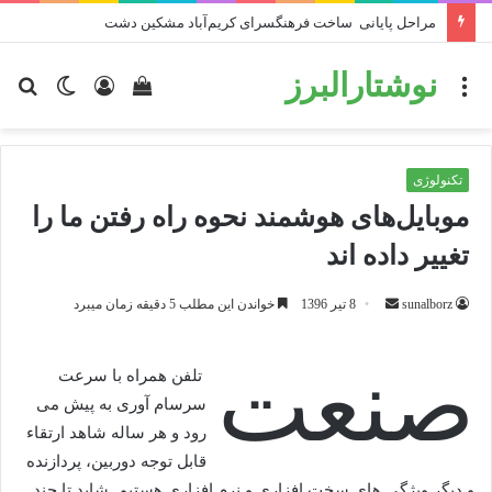
مدیران قضایی استان البرز به درخواست‌های حقوقی 588نفر رسیدگی کردند
نوشتارالبرز
منو
دیدن
ورود
تغییر
جس
سبد
پوسته
برا
خرید
تکنولوژی
موبایل‌های هوشمند نحوه راه رفتن ما را
تغییر داده اند
ارسال
sunalborz
8 تیر 1396
خواندن این مطلب 5 دقیقه زمان میبرد
ایمیل
صنعت
تلفن همراه با سرعت
سرسام آوری به پیش می
رود و هر ساله شاهد ارتقاء
قابل توجه دوربین، پردازنده
و دیگر ویژگی های سخت افزاری و نرم افزاری هستیم. شاید تا چند