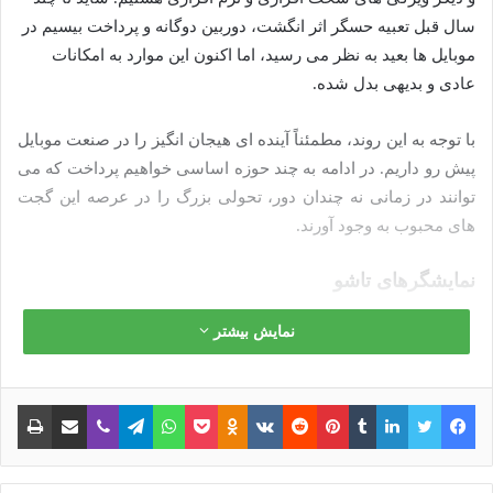
سال قبل تعبیه حسگر اثر انگشت، دوربین دوگانه و پرداخت بیسیم در
موبایل ها بعید به نظر می رسید، اما اکنون این موارد به امکانات
عادی و بدیهی بدل شده.
با توجه به این روند، مطمئناً آینده ای هیجان انگیز را در صنعت موبایل
پیش رو داریم. در ادامه به چند حوزه اساسی خواهیم پرداخت که می
توانند در زمانی نه چندان دور، تحولی بزرگ را در عرصه این گجت
های محبوب به وجود آورند.
نمایشگرهای تاشو
مدت هاست که از نمایشگرهای تاشو، انعطاف پذیر و خم شدنی به
نمایش بیشتر
عنوان انقلاب بعدی موبایل یاد می شود، اما اکنون واقعاً به نقطه
ای در تکنولوژی رسیده ایم که تولید چنین محصولاتی را بسیار
فیس بوک
توییتر
لینکدین
‫تامبلر
‫پین‌ترست
‫رددیت
‫VKontakte
پاکت
واتس آپ
‫Odnoklassniki
تلگرام
وایبر
اشتراک گذاری از طریق ایمیل
چاپ
محتمل نشان می دهد.
نوشته های مشابه