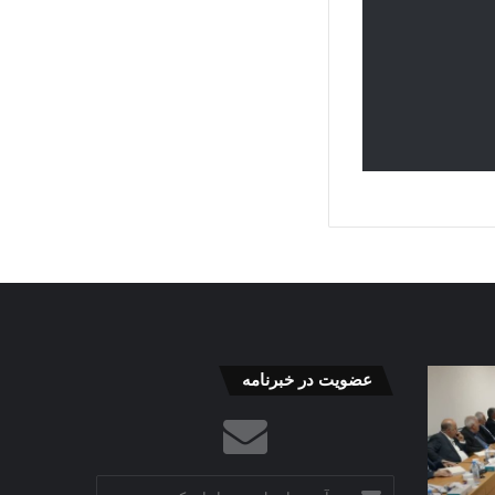
گذار
تحول
عضویت در خبرنامه
به
در
«راهبریِ
صنعت
غیرمتمرکز»
پرورش
ضامن
گوسفند
22 خرداد 1405
آدرس
پایداری
با