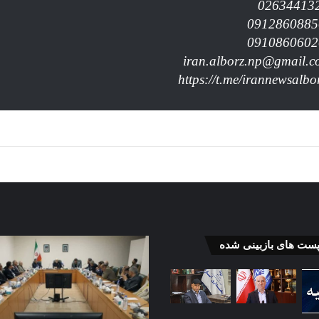
دولت
پست های بازبینی شده
از
امل
بخش
خصوصی
برای
رفع