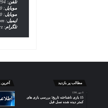
تلفن
: 02634413294
موبایل
: 09128608850
موبایل
: 09108606020
ایمیل
: iran.alborz.np@gmail.com
تلگرام
: https://t.me/irannewsalborz
زمینه
پیام
مطالب پر بازدید
آخرین 
تجاری
تبریک
سازی
مدیرع
8 مهر 1396
دستاوردهای
شرکت
15 بازی ناشناخته تاریخ؛ بررسی بازی های
کمتر دیده شده نسل قبل
پژوهشگاه
آب
22 خرداد 1405
بیو
و