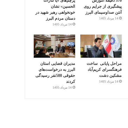
570 دقیقه آموزش
پرچم‌های «یا لثارات
پیشگیری از جرایم روی
الحسین» نشان
آنتن صداوسیمای البرز
خونخواهی رهبر شهید در
دستان مردم البرز
14 مرداد 1405
14 مرداد 1405
مراحل پایانی ساخت
مدیران قضایی استان
فرهنگسرای کریم‌آباد
البرز به درخواست‌های
مشکین دشت
حقوقی 588نفر رسیدگی
کردند
14 مرداد 1405
14 مرداد 1405