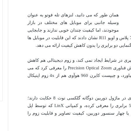
همان طور که می دانید، لنزهای تله فوتو به عنوان
وسیله جانبی برای موبایل های مختلف در بازار
موجودند، اما کیفیت چندان خوبی ندارند و جابجایی
و استفاده از آنها هم کمی دشوار است. آیفون 7 پلاس و اوپو R11 نشان دادند که این قابلیت در موبایل ها
زرگنمایی چندان تغییری در شرایط ایجاد نمی کند، و زوم دیجیتالی هم کاهش
کیفیت را به همراه خواهد داشت. اوپو چندی پیش فناوری Precision Optical Zoom را معرفی کرد که می
تواند تا 5 برابر بزرگنمایی اپتیکال را به همراه بیاورد، و چیپست کایرن 960 هوآوی هم از 4x زوم اپتیکال
ز طرفی، شایعات از قابلیت بزرگنمایی 3 برابری در ماژول دوربین دوگانه گلکسی نوت 8 حکایت دارند؛
شرکت Corephotonics فناوری بزرگنمایی 3 تا 5 برابری را معرفی کرده، و کمپانی LinX که توسط اپل
یا چهار سنسور دوربین، کیفیت تصاویر و قابلیت زوم را