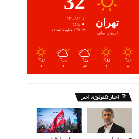
32
تهران
37º - 32º
11%
1.79 کیلومتر/ساعت
آسمان صاف
37
35
32
33
37
℃
℃
℃
℃
℃
پ
ج
ش
ی
د
اخبار تکنولوژی اخیر