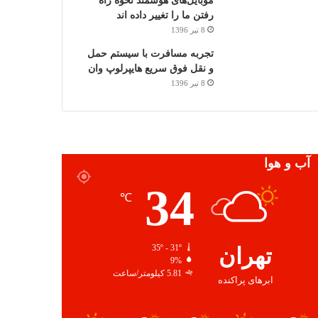
موبایل‌های هوشمند نحوه راه
رفتن ما را تغییر داده اند
8 تیر 1396
تجربه مسافرت با سیستم حمل
و نقل فوق سریع هایپرلوپ وان
8 تیر 1396
آب و هوا
34
℃
تهران
35º - 31º
9%
5.81 کیلومتر/ساعت
ابرهای پراکنده