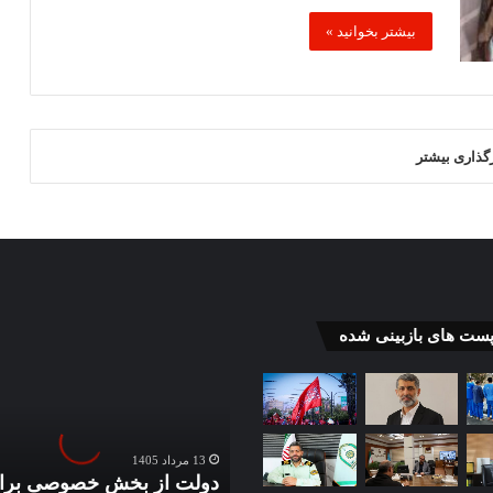
بیشتر بخوانید »
رگذاری بیشتر
دولت
پست های بازبینی شده
از
بخش
خصوصی
برای
رفع
13 مرداد 1405
موانع
دولت از بخش خصوصی برا