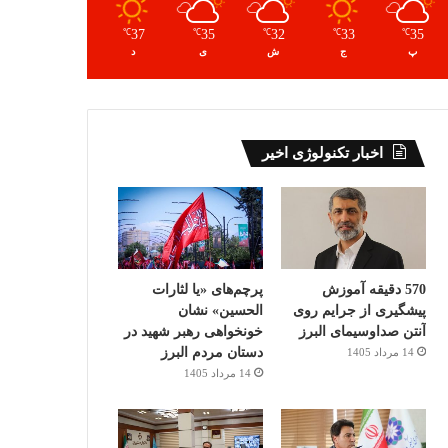
37
35
32
33
35
℃
℃
℃
℃
℃
پ
ج
ش
ی
د
اخبار تکنولوژی اخیر
570 دقیقه آموزش
پرچم‌های «یا لثارات
پیشگیری از جرایم روی
الحسین» نشان
آنتن صداوسیمای البرز
خونخواهی رهبر شهید در
دستان مردم البرز
14 مرداد 1405
14 مرداد 1405