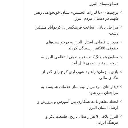
صداوسیمای البرز
پرچم‌های «یا لثارات الحسین» نشان خونخواهی رهبر
شهید در دستان مردم البرز
مراحل پایانی ساخت فرهنگسرای کریم‌آباد مشکین
دشت
مدیران قضایی استان البرز به درخواست‌های
حقوقی 588نفر رسیدگی کردند
معاون هماهنگ‌کننده فرماندهی انتظامی البرز به
درجه سرتیپ دومی نائل آمد
بازی با زمان؛ راهبرد شهرداری کرج رای گذر از
تنگنای مالی
دیدار های مردمی زمینه ساز خدمات شایسته به
مراجعان می شود
انعقاد تفاهم نامه همکاری بین آموزش و پرورش و
ارشاد استان البرز
البرز؛ تلاقی ۹ هزار سال تاریخ، طبیعت بکر و
فرهنگ ایرانی