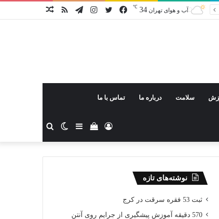
℃
34
فیس
توییتر
اینستاگرام
تلگرام
خوراک
نوشته
آب و هوای تهران
بوک
تصادفی
زش
سلامت
درباره ما
تماس با ما
ورود
دیدن
سایدبار
تغییر
جستجو
سبد
پوسته
برای
نوشته‌های تازه
خرید
ثبت 53 فقره سرقت در کرج
570 دقیقه آموزش پیشگیری از جرایم روی آنتن