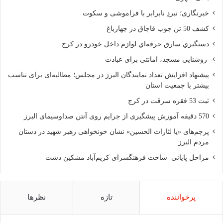
خبرنگاری؛ نبردِ نابرابر با فراموشی و سکوت
کشف 50 تن چوب قاچاق در چهارباغ
دستگيري سارق حرفه‌اي لوازم داخل خودرو در کرج
روشنایی مسجد، امانتی برای عبادت
پیشنهاد افزایش تعداد نمایندگان البرز در مجلس؛ مطالبه‌ای برای تناسب
بیشتر با جمعیت استان
ثبت 53 فقره سرقت در کرج
570 دقیقه آموزش پیشگیری از جرایم روی آنتن صداوسیمای البرز
پرچم‌های «یا لثارات الحسین» نشان خونخواهی رهبر شهید در دستان
مردم البرز
مراحل پایانی ساخت فرهنگسرای کریم‌آباد مشکین دشت
پرخواننده
تازه
نظرها