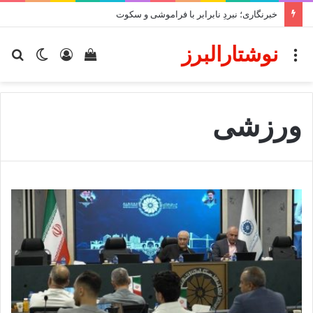
خبرنگاری؛ نبردِ نابرابر با فراموشی و سکوت
نوشتارالبرز
منو
دیدن
ورود
تغییر
جس
سبد
پوسته
برا
خرید
ورزشی