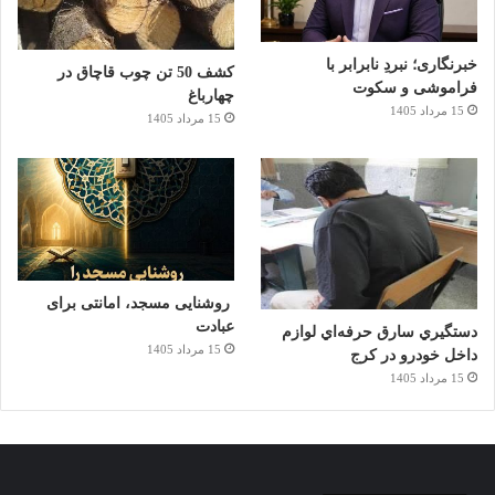
خبرنگاری؛ نبردِ نابرابر با
کشف 50 تن چوب قاچاق در
فراموشی و سکوت
چهارباغ
15 مرداد 1405
15 مرداد 1405
روشنایی مسجد، امانتی برای
عبادت
دستگيري سارق حرفه‌اي لوازم
15 مرداد 1405
داخل خودرو در کرج
15 مرداد 1405