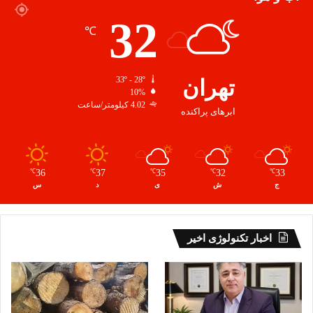
32
℃
تهران
33º - 28º
10%
4.02 کیلومتر/ساعت
ابرهای پراکنده
36
37
35
32
33
℃
℃
℃
℃
℃
ج
ش
ی
د
س
اخبار تکنولوژی اخیر