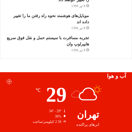
8 تیر 1396
موبایل‌های هوشمند نحوه راه رفتن ما را تغییر
داده اند
8 تیر 1396
تجربه مسافرت با سیستم حمل و نقل فوق سریع
هایپرلوپ وان
8 تیر 1396
آب و هوا
29
℃
تهران
34º - 29º
36%
2.56 کیلومتر/ساعت
ابرهای پراکنده