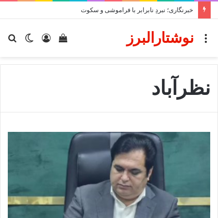
خبرنگاری؛ نبردِ نابرابر با فراموشی و سکوت
نوشتارالبرز
منو
دیدن
ورود
تغییر
جس
سبد
پوسته
برا
خرید
نظرآباد