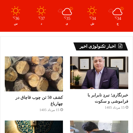
36
37
35
34
34
℃
℃
℃
℃
℃
ج
ش
ی
د
س
اخبار تکنولوژی اخیر
خبرنگاری؛ نبردِ نابرابر با
کشف 50 تن چوب قاچاق در
فراموشی و سکوت
چهارباغ
15 مرداد 1405
15 مرداد 1405