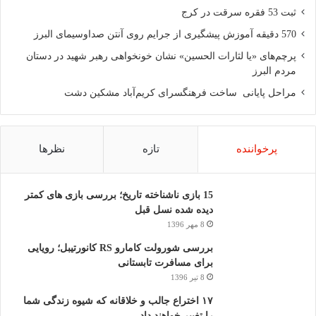
ثبت 53 فقره سرقت در کرج
570 دقیقه آموزش پیشگیری از جرایم روی آنتن صداوسیمای البرز
پرچم‌های «یا لثارات الحسین» نشان خونخواهی رهبر شهید در دستان
مردم البرز
مراحل پایانی ساخت فرهنگسرای کریم‌آباد مشکین دشت
پرخواننده
تازه
نظرها
15 بازی ناشناخته تاریخ؛ بررسی بازی های کمتر
دیده شده نسل قبل
8 مهر 1396
بررسی شورولت کامارو RS کانورتیبل؛ رویایی
برای مسافرت تابستانی
8 تیر 1396
۱۷ اختراع جالب و خلاقانه که شیوه زندگی شما
را تغییر خواهند داد