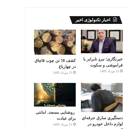
اخبار تکنولوژی اخیر
خبرنگاری؛ نبردِ نابرابر با
کشف 50 تن چوب قاچاق
فراموشی و سکوت
در چهارباغ
15 مرداد 1405
15 مرداد 1405
روشنایی مسجد، امانتی
دستگيري سارق حرفه‌اي
برای عبادت
لوازم داخل خودرو در
15 مرداد 1405