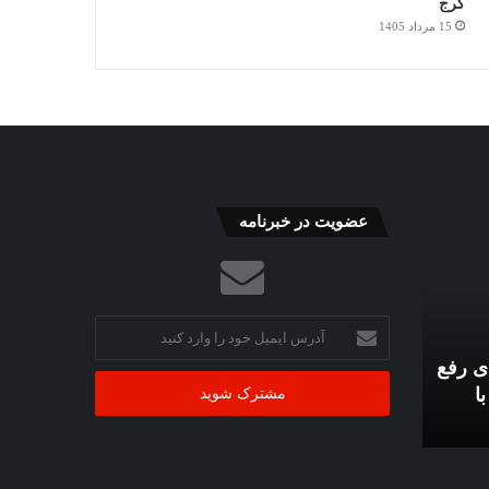
کرج
15 مرداد 1405
عضویت در خبرنامه
آدرس
ایمیل
ی رفع
خود
ا
را
وارد
کنید