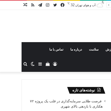
℃
32
فیس
توییتر
اینستاگرام
تلگرام
خوراک
نوشته
آب و هوای تهران
بوک
تصادفی
زش
سلامت
درباره ما
تماس با ما
ورود
دیدن
سایدبار
تغییر
جستجو
سبد
پوسته
برای
نوشته‌های تازه
خرید
فرصت طلایی سرمایه‌گذاری در قلب یک پروژه ۷۲
هکتاری با بازدهی بالای شهری