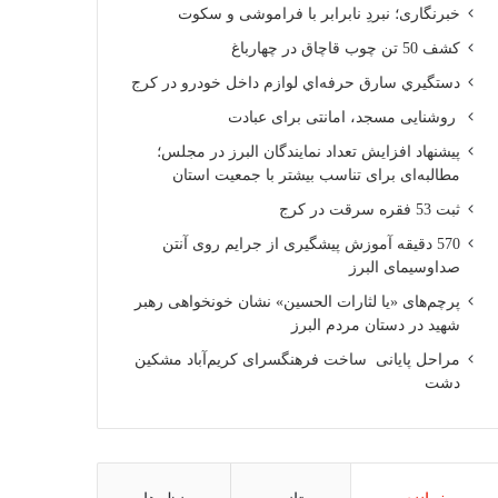
خبرنگاری؛ نبردِ نابرابر با فراموشی و سکوت
کشف 50 تن چوب قاچاق در چهارباغ
دستگيري سارق حرفه‌اي لوازم داخل خودرو در کرج
روشنایی مسجد، امانتی برای عبادت
پیشنهاد افزایش تعداد نمایندگان البرز در مجلس؛
مطالبه‌ای برای تناسب بیشتر با جمعیت استان
ثبت 53 فقره سرقت در کرج
570 دقیقه آموزش پیشگیری از جرایم روی آنتن
صداوسیمای البرز
پرچم‌های «یا لثارات الحسین» نشان خونخواهی رهبر
شهید در دستان مردم البرز
مراحل پایانی ساخت فرهنگسرای کریم‌آباد مشکین
دشت