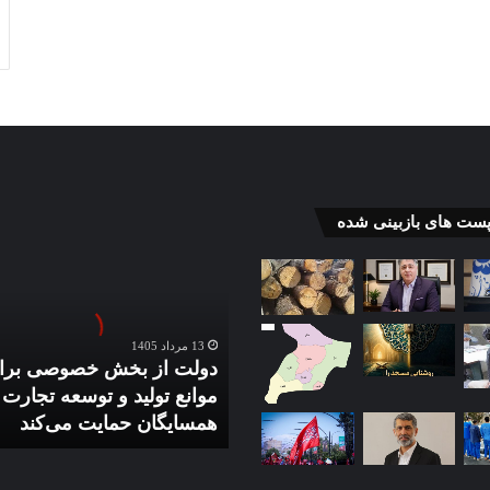
دولت
پست های بازبینی شده
از
بخش
خصوصی
برای
رفع
13 مرداد 1405
موانع
دولت از بخش خصوصی برا
تولید
موانع تولید و توسعه تجارت ب
و
همسایگان حمایت می‌کند
توسعه
تجارت
با