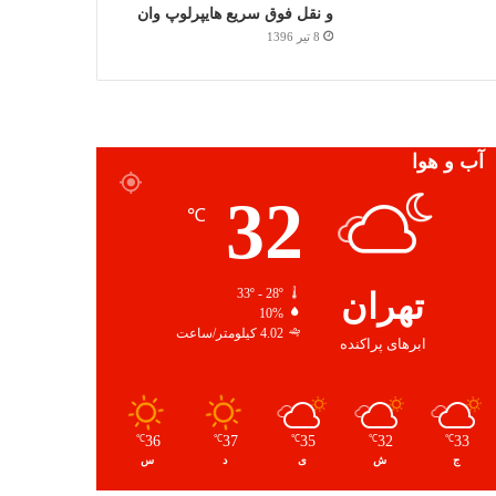
و نقل فوق سریع هایپرلوپ وان
8 تیر 1396
آب و هوا
32
℃
تهران
33º - 28º
10%
4.02 کیلومتر/ساعت
ابرهای پراکنده
36
37
35
32
33
℃
℃
℃
℃
℃
ج
ش
ی
د
س