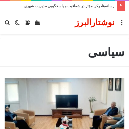
رسانه‌ها، رکن مؤثر در شفافیت و پاسخگویی مدیریت شهری
نوشتارالبرز
منو
دیدن
ورود
تغییر
جس
سبد
پوسته
برا
خرید
سیاسی