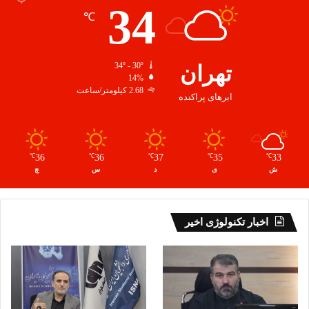
34
℃
تهران
34º - 30º
14%
2.68 کیلومتر/ساعت
ابرهای پراکنده
36
36
37
35
33
℃
℃
℃
℃
℃
ش
ی
د
س
چ
اخبار تکنولوژی اخیر