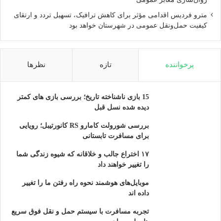
نمی کند، و زوم دیجیتالی هم کاهش کیفیت را به همراه خواهد
مترو فردیس اقدامی مؤثر برای کاهش ترافیک، تسهیل تردد و ارتقای
داشت. اوپو چندی پیش فناوری Precision Optical Zoom را معرفی
کیفیت حمل‌ونقل عمومی در شهرستان خواهد بود
کرد که می تواند تا 5 برابر بزرگنمایی اپتیکال را به همراه بیاورد، و
چیپست کایرن 960 هوآوی هم از 4x زوم اپتیکال پشتیبانی می کند.
پرخواننده
تازه
نظرها
ز طرفی، شایعات از قابلیت بزرگنمایی 3 برابری در ماژول دوربین
دوگانه گلکسی نوت 8 حکایت دارند؛ شرکت Corephotonics فناوری
بزرگنمایی 3 تا 5 برابری را معرفی کرده، و کمپانی LinX که توسط
15 بازی ناشناخته تاریخ؛ بررسی بازی های کمتر
دیده شده نسل قبل
اپل خریداری شد هم می تواند با بهره گیری از سه یا چهار سنسور
دوربین، کیفیت تصاویر و قابلیت زوم را افزایش دهد.
بررسی شورولت کامارو RS کانورتیبل؛ رویایی
برای مسافرت تابستانی
بنابراین زوم اپتیکال 2 برابری در موبایل های کنونی، تازه اول راه
۱۷ اختراع جالب و خلاقانه که شیوه زندگی شما
است و قطعاً در آینده ای نزدیک، موبایل هایی با توانایی ثبت تصاویری
را تغییر خواهند داد
بسیار با کیفیت و بزرگنمایی بیشتر را خواهیم دید.
موبایل‌های هوشمند نحوه راه رفتن ما را تغییر
داده اند
ناوبری در فضای سرپوشیده با VPS
تجربه مسافرت با سیستم حمل و نقل فوق سریع
همگی ما از GPS برای مسیریابی و رسیدن به مقصد در فضای باز