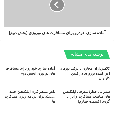
ها، از رونمایی آن در سال 2018 حکایت دارند. با این حال، هنوز هیچ
اطلاعات رسمی در مورد مشخصات این دستگاه و زمان دقیق
رونمایی از آن وجود ندارد.
در سال جاری خبرها و شایعات زیادی
آماده سازی خودرو برای مسافرت های نوروزی [بخش دوم]
در رابطه با موبایل تاشدنی
سامسونگ به نام «گلکسی اکس» به
نوشته های مشابه
گوش رسیده و آخرین گزارش ها، از
رونمایی آن در سال 2018 حکایت
کلاهبرداران مجازی با ترفند تورهای
آماده سازی خودرو برای مسافرت
اغوا کننده نوروزی در کمین
های نوروزی [بخش دوم]
دارند.
کاربران
سامسونگ
سفر بی خطر؛ معرفی اپلیکیشن
یاهو منتشر کرد: اپلیکیشن جدید
های مناسب مسافرت و ایران
Radar برای برنامه ریزی مسافرت
گردی [قسمت چهارم]
ها