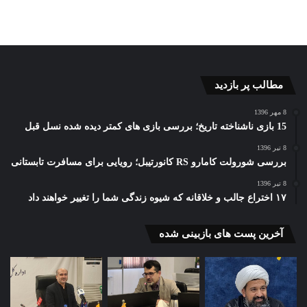
بسیار زیادی را در حوزه واقعیت افزوده به ارمغان بیاورند.
مطالب پر بازدید
8 مهر 1396
15 بازی ناشناخته تاریخ؛ بررسی بازی های کمتر دیده شده نسل قبل
با توجه به پیشرفت قابل توجه پلتفرم تانگو، می
8 تیر 1396
توان پتانسیل زیادی را برای فناوری واقعیت
بررسی شورولت کامارو RS کانورتیبل؛ رویایی برای مسافرت تابستانی
افزوده در محیط های آموزشی، حوزه گردشگری،
8 تیر 1396
بازاریابی و تبلیغات، خرده فروشی و غیره متصور
۱۷ اختراع جالب و خلاقانه که شیوه زندگی شما را تغییر خواهند داد
شد.
آخرین پست های بازبینی شده
Steve Jobs
نمایشگرهای سازگار پذیر (نرخ رفرش متغیر)