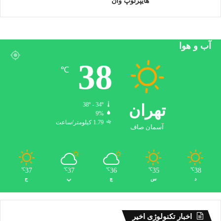
هایپرلوپ وان
استفاده کرده ایم، اما فناوری مشابهی برای محیط های بسته هم
پیشنهاد شده است. گوگل در کنفرانس I/O امسال از تکنولوژی VPS
مبتنی بر واقعیت افزوده رونمایی کرد که در موبایل های سازگار با
تانگو (Tango) استفاده خواهد شد.
آب و هوا
38
℃
تهران
38º - 34º
9%
1.79 کیلومتر/ساعت
آسمان صاف
37
37
36
35
38
℃
℃
℃
℃
℃
د
س
چ
پ
ج
اخبار تکنولوژی اخیر