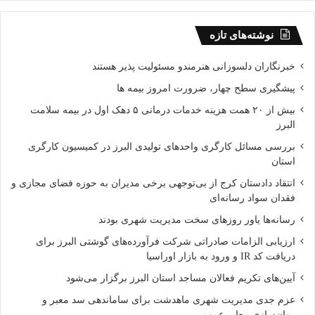
حتی میان رده های بازار تبدیل شدند و شرکت های مختلف، هرکدام
به نحوی از این فناوری بهره جستند. اگرچه اکثر سازندگان از دوربین
نوشته‌های تازه
دوگانه برای افزایش کیفیت تصاویر استفاده می کنند، اما در برخی
موارد هم این قابلیت برای بزرگنمایی بدون افت کیفیت به کار گرفته
خبرنگاران دلسوزانی هنرمندو مسئولیت پذیر هستند
شده.
پیشگیری سطح چهار، ضرورت امروز بیمه ها
بیش از ۲۰ همت هزینه خدمات درمانی ۵ دهک اول در بیمه سلامت
البرز
بررسی مسائل کارگری واحدهای تولیدی البرز در کمیسیون کارگری
استان
همان طور که می دانید، لنزهای تله فوتو به عنوان وسیله جانبی برای
انتقاد دادستان کرج از بی‌توجهی برخی مدیران به حوزه فضای مجازی و
موبایل های مختلف در بازار موجودند، اما کیفیت چندان خوبی ندارند
فقدان سواد رسانه‌ای
و جابجایی و استفاده از آنها هم کمی دشوار است. آیفون 7 پلاس و
رسانه‌ها یاور روزهای سخت مدیریت شهری بودند
اوپو R11 نشان دادند که این قابلیت در موبایل ها هم قابل پیاده سازی
ارزیابی الزامات صادراتی شرکت فرآورده‌های گوشتی البرز برای
است، و وان پلاس 5 نیز بزرگنمایی دو برابری را بدون کاهش کیفیت
دریافت کد IR و ورود به بازار اوراسیا
ارائه می دهد.
آیین‌های تکریم فعالان مساجد استان البرز برگزار می‌شود
عزم جدی مدیریت شهری ماهدشت برای ساماندهی سد معبر و
البته در دنیای عکاسی، 2x بزرگنمایی چندان تغییری در شرایط ایجاد
روان‌سازی معابر عمومی