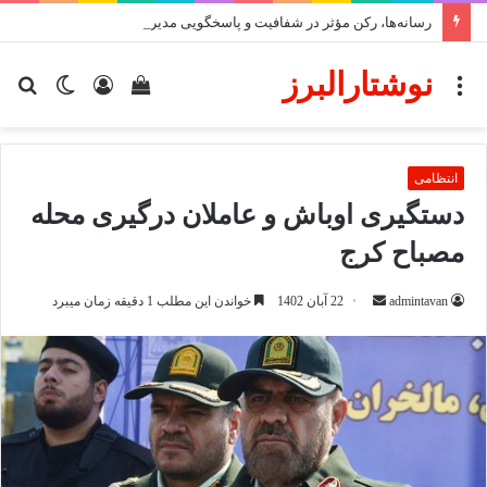
رسانه‌ها، رکن مؤثر در شفافیت و پاسخگویی مدیریت شهری
نوشتارالبرز
منو
دیدن
ورود
تغییر
جس
سبد
پوسته
برا
خرید
انتظامی
دستگیری اوباش و عاملان درگیری محله
مصباح کرج
ارسال
admintavan
22 آبان 1402
خواندن این مطلب 1 دقیقه زمان میبرد
ایمیل