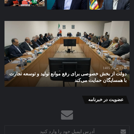
دولت
گذا
از
به
بخش
«را
خصوصی
غیر
برای
ضا
رفع
پای
موانع
صن
تولید
برق
13 مرداد 1405
دولت از بخش خصوصی برای رفع موانع تولید و توسعه تجارت
گ
و
در
با همسایگان حمایت می‌کند
ب
توسعه
براب
تجارت
بحر
با
همسایگان
عضویت در خبرنامه
حمایت
می‌کند
آدرس