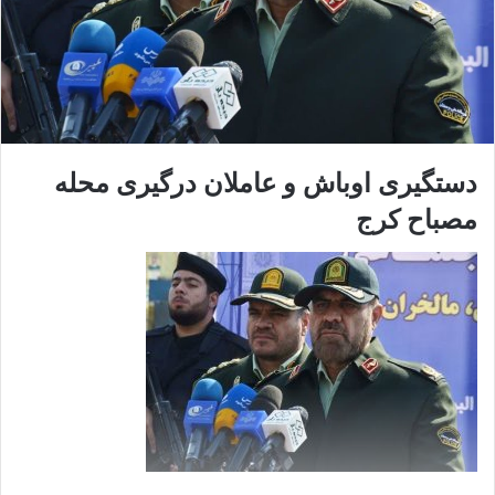
دستگیری اوباش و عاملان درگیری محله
مصباح کرج