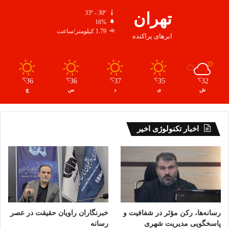
تهران
33º - 30º
16%
1.79 کیلومتر/ساعت
ابرهای پراکنده
36
36
37
35
32
℃
℃
℃
℃
℃
ش
ی
د
س
چ
اخبار تکنولوژی اخیر
رسانه‌ها، رکن مؤثر در شفافیت و
خبرنگاران راویان حقیقت در عصر
پاسخگویی مدیریت شهری
رسانه