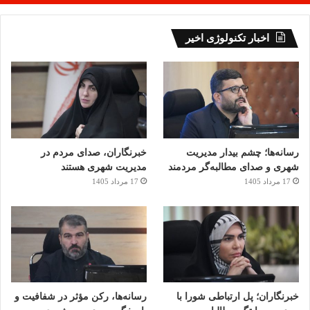
اقتدار و جنگ رمضان رونمایی شد. این آثار شامل کتاب «سیری در
اندیشه‌های دانشمند شهید دکتر محمدمهدی طهرانچی»، کتاب
اخبار تکنولوژی اخیر
«دل‌گویه‌هایی برای امام شهید»، کتاب «ققنوس‌های سپیده‌دم» و
کتاب «از بمب‌افکن تا بمب‌انداز» بود که با هدف تبیین ابعاد
شخصیتی، علمی و فرهنگی شهدا و ترویج فرهنگ ایثار و مقاومت به
جامعه دانشگاهی معرفی شدند.
رسانه‌ها؛ چشم بیدار مدیریت
خبرنگاران، صدای مردم در
شهری و صدای مطالبه‌گر مردمند
مدیریت شهری هستند
17 مرداد 1405
17 مرداد 1405
خبرنگاران؛ پل ارتباطی شورا با
رسانه‌ها، رکن مؤثر در شفافیت و