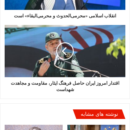
کلانتری در بخش دیگری از سخنان خود با اشاره به جایگاه شهدا در
حفظ هویت ملی گفت: در طول تاریخ، ملت‌ها برای حفظ سرزمین
انقلاب اسلامی «محرمی‌الحدوث و محرمی‌البقاء» است
خود جنگیده‌اند، اما همه جنگ‌ها یکسان نیستند. برخی جنگ‌ها صرفاً
نزاع بر سر خاک هستند، اما برخی دیگر دفاع از هویت، استقلال،
اراده ملی و حق تعیین سرنوشت محسوب می‌شوند. شهدای جنگ
رمضان تنها از مرزهای جغرافیایی ایران دفاع نکردند، بلکه از مرزهای
هویتی ایران پاسداری کردند.
وی ادامه داد: آنان از این اصل بنیادین دفاع کردند که ملت ایران باید
خود درباره سرنوشت خویش تصمیم بگیرد و هیچ قدرت خارجی حق
تحمیل اراده خود بر این ملت را ندارد. اقتدار واقعی یک کشور زمانی
معنا پیدا می‌کند که بتواند در لحظات سخت، استقلال تصمیم‌گیری
اقتدار امروز ایران حاصل فرهنگ ایثار، مقاومت و مجاهدت
خود را حفظ کند.
شهداست
کلانتری با تأکید بر نقش سرمایه انسانی در موفقیت ملت‌ها تصریح
کرد: تاریخ نشان داده است که در بسیاری از جنگ‌ها، برتری فناوری و
تجهیزات الزاماً به معنای پیروزی نهایی نیست. آنچه ملت‌ها را در
نوشته های مشابه
میدان‌های بزرگ تاریخی پیروز می‌کند، سرمایه انسانی، انسجام ملی
و اراده جمعی است.