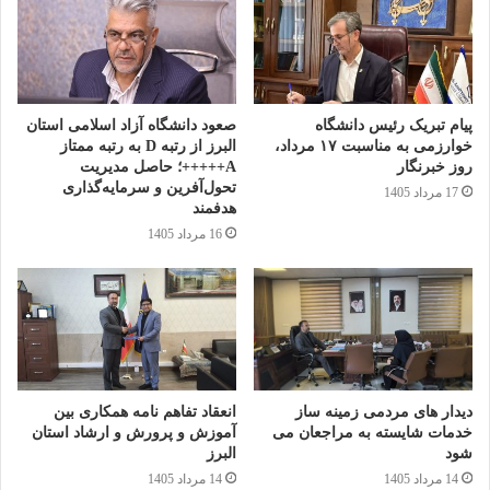
این استاد تمام دانشگاه خاطرنشان کرد: جنگ رمضان نیز بار دیگر این
واقعیت را آشکار کرد که در شرایط فشارهای نظامی، رسانه‌ای،
روانی و سیاسی، آنچه کشور را استوار نگه داشت، ایمان مردم،
وحدت ملی و احساس مسئولیت نسبت به ایران بود. هیچ سامانه
پیام تبریک رئیس دانشگاه
صعود دانشگاه آزاد اسلامی استان
دفاعی قدرتمندتر از همبستگی ملی نیست.
خوارزمی به مناسبت ۱۷ مرداد،
البرز از رتبه D به رتبه ممتاز
روز خبرنگار
A+++++؛ حاصل مدیریت
تحول‌آفرین و سرمایه‌گذاری
نوشته های مشابه
17 مرداد 1405
هدفمند
16 مرداد 1405
سیزدهمین کنفرانس بین المللی
مهندسی مواد و متالوژی آغاز شد
20 آذر 1403
خانه هنرمندان کرج پذیرای
نمایشگاه استاد شاگردی 2 شد
دیدار های مردمی زمینه ساز
انعقاد تفاهم نامه همکاری بین
6 آذر 1402
خدمات شایسته به مراجعان می
آموزش و پرورش و ارشاد استان
شود
البرز
14 مرداد 1405
14 مرداد 1405