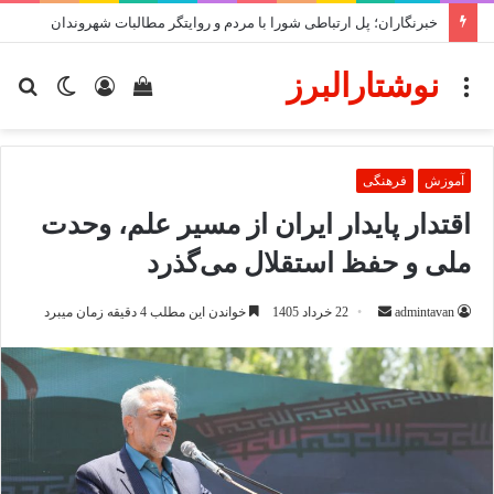
خبرنگاران؛ پل ارتباطی شورا با مردم و روایتگر مطالبات شهروندان
نوشتارالبرز
منو
دیدن
ورود
تغییر
جس
سبد
پوسته
برا
خرید
آموزش
فرهنگی
اقتدار پایدار ایران از مسیر علم، وحدت
ملی و حفظ استقلال می‌گذرد
ارسال
admintavan
22 خرداد 1405
خواندن این مطلب 4 دقیقه زمان میبرد
ایمیل