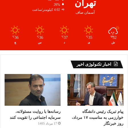
تهران
26%
4.02 کیلومتر/ساعت
آسمان صاف
36
36
37
35
32
℃
℃
℃
℃
℃
ش
ی
د
س
چ
اخبار تکنولوژی اخیر
پیام تبریک رئیس دانشگاه
رسانه‌ها با روایت مسئولانه،
خوارزمی به مناسبت ۱۷ مرداد،
سرمایه اجتماعی را تقویت کنند
روز خبرنگار
17 مرداد 1405