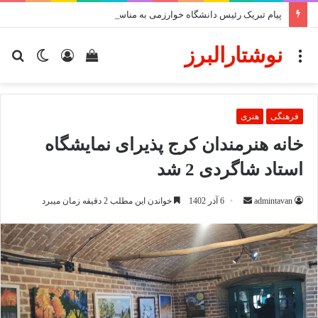
پیام تبریک رئیس دانشگاه خوارزمی به مناسبت ۱۷ مرداد، روز خبرنگار
نوشتارالبرز
منو
دیدن
ورود
تغییر
جس
سبد
پوسته
برا
خرید
فرهنگی
هنری
خانه هنرمندان کرج پذیرای نمایشگاه
استاد شاگردی 2 شد
ارسال
admintavan
6 آذر 1402
خواندن این مطلب 2 دقیقه زمان میبرد
ایمیل