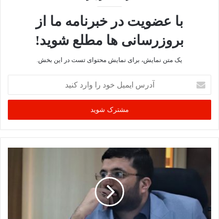
با عضویت در خبرنامه ما از
نوشته های مشابه
بروزرسانی ها مطلع شوید!
.نمایشگاه گروهی تجسمی اساتید
یک متن نمایش، برای نمایش محتوای تست در این بخش.
در کنار هنرمندان جوان با نام اوسیا
در کوشک باغ هنرمندان بر گزار می
آدرس
ایمیل
شود
خود
25 شهریور 1404
را
وارد
نمایشگاه گروهی هنر های تجسمی
کنید
در کرج
30 آبان 1402
آذری افزود:در این نمایشگاه که با نام استاد شاگردی 2 برگزار می
شود 4 استاد و یا بهتر عرض کنم 4 هنرکده با حدود 110 هنرجو با 110
اثر برگزار شده است.