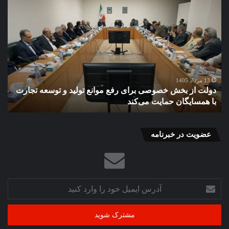
دولت
گذا
از
به
بخش
«را
خصوصی
غیر
برای
ضا
رفع
پای
موانع
صن
تولید
برق
13 مرداد 1405
دولت از بخش خصوصی برای رفع موانع تولید و توسعه تجارت
گ
و
در
با همسایگان حمایت می‌کند
ب
توسعه
براب
تجارت
بحر
با
همسایگان
عضویت در خبرنامه
حمایت
می‌کند
آدرس
ایمیل
خود
را
وارد