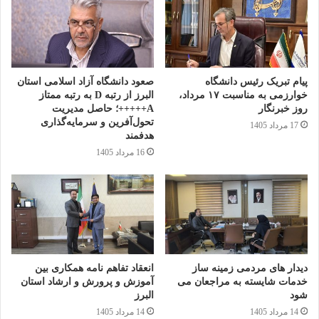
استاد بهرام پور مهرام دارنده دکترای ادبیات اسلو و تورنتو با سی
سال سابقه تدریس در کشور های اسکاندیناوی به عنوان مدیر انجمن
ادبی نگار خانه و آمزشگاه آزاد مسیح آذری در خصوص برپایی این
پیام تبریک رئیس دانشگاه
صعود دانشگاه آزاد اسلامی استان
خوارزمی به مناسبت ۱۷ مرداد،
البرز از رتبه D به رتبه ممتاز
نمایشگاه گفت: نمایشگاه های استاد شاگردی یکی از بهترین ایده ها
روز خبرنگار
A+++++؛ حاصل مدیریت
بوده برای معرفی اساتید و آثار هنرجویان که در معرض دید عموم
تحول‌آفرین و سرمایه‌گذاری
17 مرداد 1405
قرار بگیرند.
هدفمند
16 مرداد 1405
وی افزود: از اهداف مهم این نمایشگاه ها ایجاد فضای بهتر برای
هنرجویان برای فعالیت در بازار کار می باشد که خوشبختانه در این
مهم خیلی موفق بودیم.
دیدار های مردمی زمینه ساز
انعقاد تفاهم نامه همکاری بین
خدمات شایسته به مراجعان می
آموزش و پرورش و ارشاد استان
شود
البرز
14 مرداد 1405
14 مرداد 1405