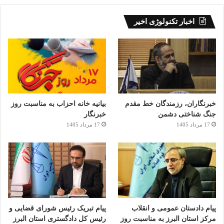
وی تاکید کرد: در مورد ساختمان‌های نیمه کاره نیز اقدامات جدی
صورت گرفته از مالکان دعوت شده تا با مشارکت آن ها راهکاری
اخبار تکنولوژی اخیر
برای رفع مشکل این ساختمان‌های نیمه‌کاره رها شده در سطح شهر
بیابیم که هم در حوزه امنیت هم نمای شهر بهتر عمل کنیم و اگر
بشود حتی از راکد بودن هم خارج شوند.
خبرنگاران، رزمندگان خط مقدم
بیانیه خانه احزاب به مناسبت روز
جنگ شناختی دشمن
خبرنگار
17 مرداد 1405
17 مرداد 1405
پیام دادستان عمومی و انقلاب
پیام تبریک رئیس شورای قضایی و
مرکز استان البرز به مناسبت روز
رئیس کل دادگستری استان البرز