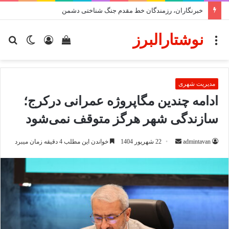
خبرنگاران، رزمندگان خط مقدم جنگ شناختی دشمن
نوشتارالبرز
منو
دیدن
ورود
تغییر
جس
سبد
پوسته
برا
خرید
مدیریت شهری
ادامه چندین مگاپروژه عمرانی درکرج؛
سازندگی شهر هرگز متوقف نمی‌شود
ارسال
admintavan
22 شهریور 1404
خواندن این مطلب 4 دقیقه زمان میبرد
ایمیل