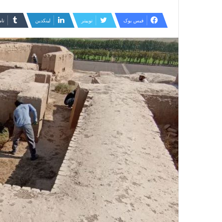
ایمیل
فیس بوک
توییتر
لینکدین
‫تا