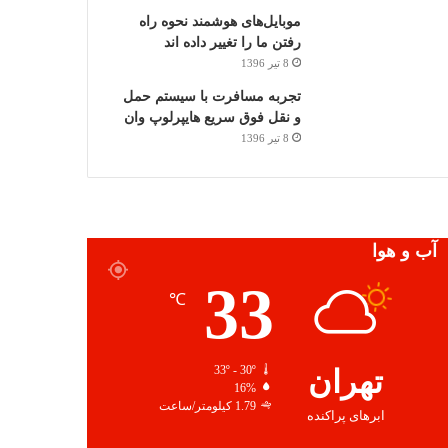
موبایل‌های هوشمند نحوه راه
رفتن ما را تغییر داده اند
8 تیر 1396
تجربه مسافرت با سیستم حمل
و نقل فوق سریع هایپرلوپ وان
8 تیر 1396
آب و هوا
33
℃
تهران
33º - 30º
16%
1.79 کیلومتر/ساعت
ابرهای پراکنده