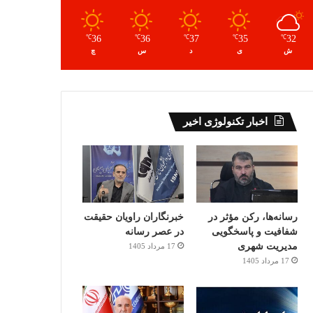
36
36
37
35
32
℃
℃
℃
℃
℃
ش
ی
د
س
چ
اخبار تکنولوژی اخیر
رسانه‌ها، رکن مؤثر در
خبرنگاران راویان حقیقت
شفافیت و پاسخگویی
در عصر رسانه
مدیریت شهری
17 مرداد 1405
17 مرداد 1405