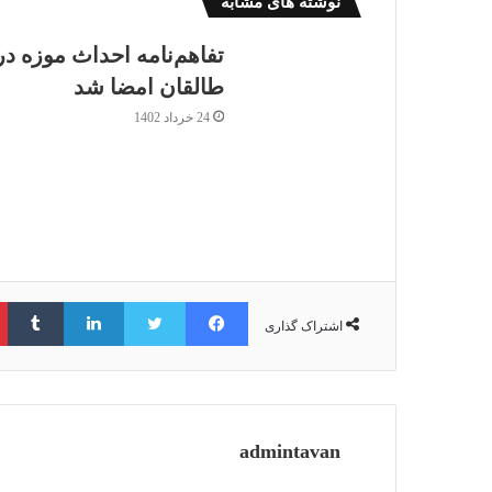
نوشته های مشابه
تفاهم‌نامه احداث موزه در
طالقان امضا شد
24 خرداد 1402
فیس بوک
توییتر
لینکدین
‫ت
اشتراک گذاری
admintavan