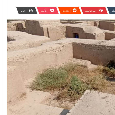
مبلر
‫پین‌ترست
‫رددیت
پاکت
چاپ