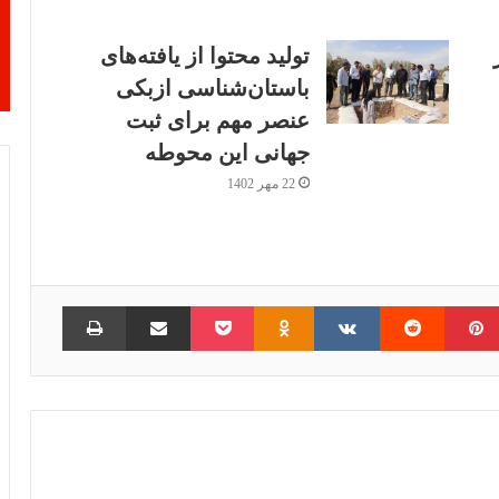
تولید محتوا از یافته‌های
باستان‌شناسی ازبکی
عنصر مهم برای ثبت
جهانی این محوطه
22 مهر 1402
امبلر
‫پین‌ترست
‫رددیت
‫VKontakte
‫Odnoklassniki
پاکت
اشتراک گذاری از طریق ایمیل
چاپ