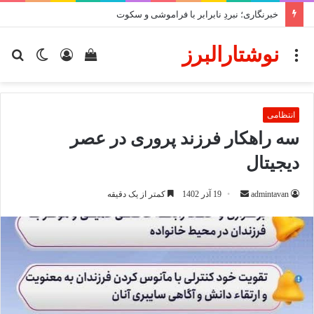
خبرنگاری؛ نبردِ نابرابر با فراموشی و سکوت
نوشتارالبرز
منو
دیدن
ورود
تغییر
جس
سبد
پوسته
برا
خرید
انتظامی
سه راهکار فرزند پروری در عصر
دیجیتال
ارسال
admintavan
19 آذر 1402
کمتر از یک دقیقه
ایمیل