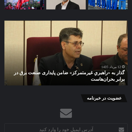
گذار
تحو
به
در
«راهبریِ
صن
غیرمتمرکز»
پرو
ضامن
گوس
پایداری
با
صنعت
دست
برق
پژو
12 مرداد 1405
گذار به «راهبریِ غیرمتمرکز» ضامن پایداری صنعت برق در
ت
در
بیو
برابر بحران‌هاست
ب
برابر
کشا
بحران‌هاست
و
همک
بخ
عضویت در خبرنامه
خص
آدرس