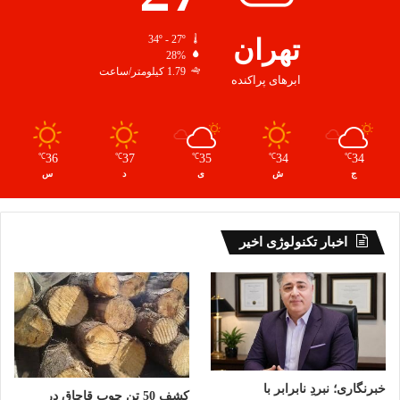
تهران
34º - 27º
28%
1.79 کیلومتر/ساعت
ابرهای پراکنده
36
37
35
34
34
℃
℃
℃
℃
℃
ج
ش
ی
د
س
اخبار تکنولوژی اخیر
خبرنگاری؛ نبردِ نابرابر با
کشف 50 تن چوب قاچاق در