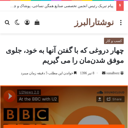
تا حقیقت هست ، قلم هم هست
نوشتارالبرز
منو
دیدن
ورود
تغییر
جس
سبد
پوسته
برا
خرید
کسب و کار
چهار دروغی که با گفتن آنها به خود، جلوی
موفق شدن‌مان را می گیریم
ارسال
sunalborz
8 تیر 1396
خواندن این مطلب 5 دقیقه زمان میبرد
ایمیل