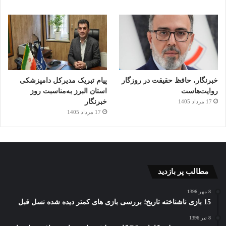
خبرنگار، حافظ حقیقت در روزگار
پیام تبریک مدیرکل دامپزشکی
با توجه به پیشرفت قابل توجه پلتفرم تانگو، می
روایت‌هاست
استان البرز به‌مناسبت روز
توان پتانسیل زیادی را برای فناوری واقعیت
خبرنگار
17 مرداد 1405
17 مرداد 1405
افزوده در محیط های آموزشی، حوزه گردشگری،
بازاریابی و تبلیغات، خرده فروشی و غیره متصور
شد.
Steve Jobs
مطالب پر بازدید
8 مهر 1396
15 بازی ناشناخته تاریخ؛ بررسی بازی های کمتر دیده شده نسل قبل
نمایشگرهای سازگار پذیر (نرخ رفرش متغیر)
8 تیر 1396
اگر بخواهیم واقعیت افزوده و مجازی اوج بگیرند، به نمایشگرهایی با