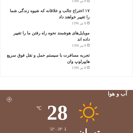
8 تیر 1396
پیشنهاد شده است. گوگل در کنفرانس I/O امسال از تکنولوژی VPS
مبتنی بر واقعیت افزوده رونمایی کرد که در موبایل های سازگار با
۱۷ اختراع جالب و خلاقانه که شیوه زندگی شما
را تغییر خواهند داد
تانگو (Tango) استفاده خواهد شد.
8 تیر 1396
موبایل‌های هوشمند نحوه راه رفتن ما را تغییر
داده اند
8 تیر 1396
تجربه مسافرت با سیستم حمل و نقل فوق سریع
هایپرلوپ وان
8 تیر 1396
آب و هوا
28
℃
تهران
32º - 28º