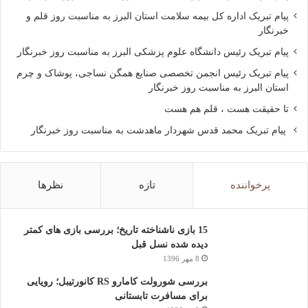
داشت. اوپو چندی پیش فناوری Precision Optical Zoom را معرفی
پیام تبریک اداره کل بیمه سلامت استان البرز به مناسبت روز قلم و
کرد که می تواند تا 5 برابر بزرگنمایی اپتیکال را به همراه بیاورد، و
خبرنگار
چیپست کایرن 960 هوآوی هم از 4x زوم اپتیکال پشتیبانی می کند.
پیام تبریک رئیس دانشگاه علوم پزشکی البرز به مناسبت روز خبرنگار
پیام تبریک رئیس انجمن تخصصی صنایع همگن نساجی، پوشاک و چرم
ز طرفی، شایعات از قابلیت بزرگنمایی 3 برابری در ماژول دوربین
استان البرز به مناسبت روز خبرنگار
دوگانه گلکسی نوت 8 حکایت دارند؛ شرکت Corephotonics فناوری
تا حقیقت هست ، قلم هم هست
بزرگنمایی 3 تا 5 برابری را معرفی کرده، و کمپانی LinX که توسط
پیام تبریک محمد قدس شهردار ماهدشت به مناسبت روز خبرنگار
اپل خریداری شد هم می تواند با بهره گیری از سه یا چهار سنسور
دوربین، کیفیت تصاویر و قابلیت زوم را افزایش دهد.
بنابراین زوم اپتیکال 2 برابری در موبایل های کنونی، تازه اول راه
پرخواننده
تازه
نظرها
است و قطعاً در آینده ای نزدیک، موبایل هایی با توانایی ثبت تصاویری
بسیار با کیفیت و بزرگنمایی بیشتر را خواهیم دید.
15 بازی ناشناخته تاریخ؛ بررسی بازی های کمتر
دیده شده نسل قبل
ناوبری در فضای سرپوشیده با VPS
8 مهر 1396
همگی ما از GPS برای مسیریابی و رسیدن به مقصد در فضای باز
بررسی شورولت کامارو RS کانورتیبل؛ رویایی
استفاده کرده ایم، اما فناوری مشابهی برای محیط های بسته هم
برای مسافرت تابستانی