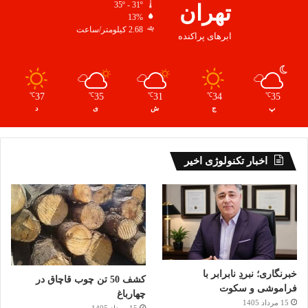
تهران
35º - 31º
13%
2.68 کیلومتر/ساعت
ابرهای پراکنده
37
35
31
34
35
℃
℃
℃
℃
℃
پ
ج
ش
ی
د
اخبار تکنولوژی اخیر
خبرنگاری؛ نبردِ نابرابر با
کشف 50 تن چوب قاچاق در
فراموشی و سکوت
چهارباغ
15 مرداد 1405
15 مرداد 1405