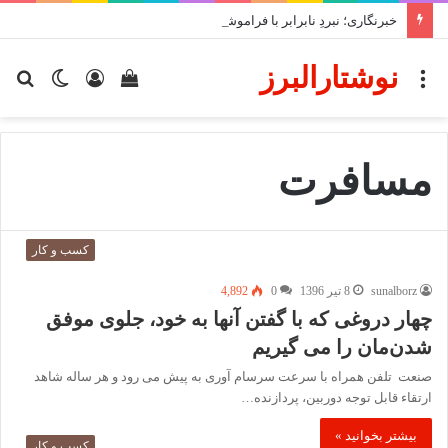
خبرنگاری؛ نبردِ نابرابر با فراموشی و سکوت
نوشتارالبرز
منو
دیدن
ورود
تغییر
جس
سبد
پوسته
برا
خرید
مسافرت
کسب و کار
sunalborz
8 تیر 1396
0
4,892
چهار دروغی که با گفتن آنها به خود، جلوی موفق
شدن‌مان را می گیریم
صنعت تلفن همراه با سرعت سرسام آوری به پیش می رود و هر ساله شاهد
ارتقاء قابل توجه دوربین، پردازنده…
بیشتر بخوانید »
کسب و کار