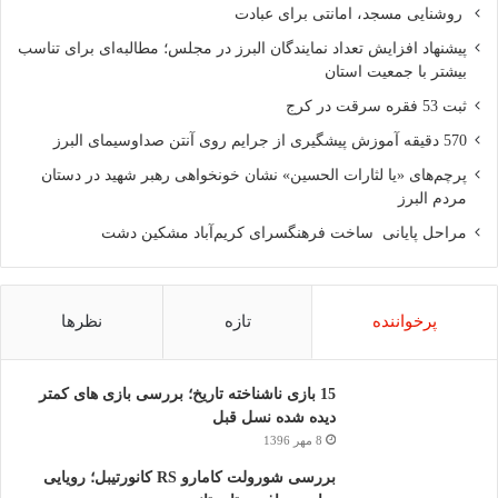
روشنایی مسجد، امانتی برای عبادت
پیشنهاد افزایش تعداد نمایندگان البرز در مجلس؛ مطالبه‌ای برای تناسب
بیشتر با جمعیت استان
ثبت 53 فقره سرقت در کرج
570 دقیقه آموزش پیشگیری از جرایم روی آنتن صداوسیمای البرز
پرچم‌های «یا لثارات الحسین» نشان خونخواهی رهبر شهید در دستان
مردم البرز
مراحل پایانی ساخت فرهنگسرای کریم‌آباد مشکین دشت
پرخواننده
تازه
نظرها
15 بازی ناشناخته تاریخ؛ بررسی بازی های کمتر
دیده شده نسل قبل
8 مهر 1396
بررسی شورولت کامارو RS کانورتیبل؛ رویایی