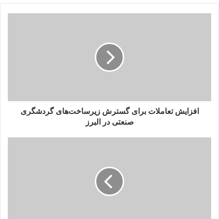
نظر به شایستگی، تعهد و تجارب ارزنده جنابعالی؛ به موجب این حکم
به سمت” مدیرکل صنعت، معدن و تجارت استان البرز” منصوب می
شوید.
انتظار می رود، با همکاری بخش های مرتبط در وزارت صنعت، معدن
و تجارت و سایر سازمان های حاکمیتی در خدمت به مردم و کسب و
کارها کوشا باشید.
توفیق روزافزون جنابعالی را از خداوند علیم حکیم و حضرت
ولیعصر(روحی فداء) خواستارم”.
افزایش تعاملات برای گسترش زیرساخت‌های گردشگری
صنعتی در البرز