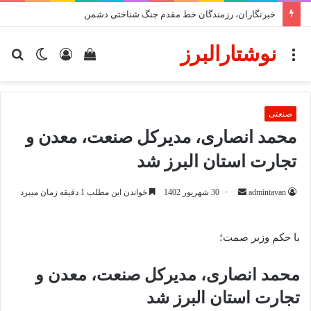
بیانیه خانه احزاب به مناسبت روز خبرنگار
نوشتارالبرز
منو
دیدن
ورود
تغییر
جس
سبد
پوسته
برا
خرید
صنعتی
محمد انصاری، مدیرکل صنعت، معدن و
تجارت استان البرز شد
ارسال
admintavan
30 شهریور 1402
خواندن این مطلب 1 دقیقه زمان میبرد
ایمیل
با حکم وزیر صمت؛
محمد انصاری، مدیرکل صنعت، معدن و
تجارت استان البرز شد