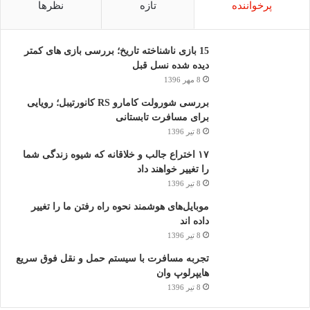
پرخواننده
تازه
نظرها
15 بازی ناشناخته تاریخ؛ بررسی بازی های کمتر
دیده شده نسل قبل
8 مهر 1396
بررسی شورولت کامارو RS کانورتیبل؛ رویایی
برای مسافرت تابستانی
8 تیر 1396
۱۷ اختراع جالب و خلاقانه که شیوه زندگی شما
را تغییر خواهند داد
8 تیر 1396
موبایل‌های هوشمند نحوه راه رفتن ما را تغییر
داده اند
8 تیر 1396
تجربه مسافرت با سیستم حمل و نقل فوق سریع
هایپرلوپ وان
8 تیر 1396