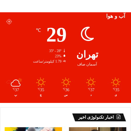
آب و هوا
29
℃
تهران
35º - 28º
23%
1.79 کیلومتر/ساعت
آسمان صاف
37
35
36
37
35
℃
℃
℃
℃
℃
ی
د
س
چ
پ
اخبار تکنولوژی اخیر