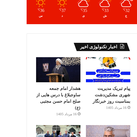
36
37
35
33
32
℃
℃
℃
℃
℃
ج
ش
ی
د
س
اخبار تکنولوژی اخیر
پیام تبریک مدیریت
هشدار امام جمعه
شهری مشکین‌دشت
ساوجبلاغ با درس هایی از
بمناسبت روز خبرنگار
صلح امام حسن مجتبی
(ع)
16 مرداد 1405
16 مرداد 1405