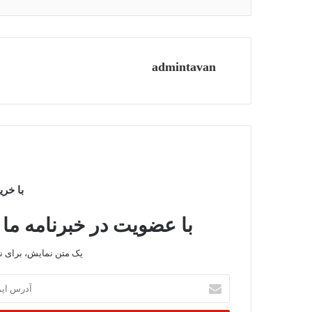
admintavan
با خری
با عضویت در خبرنامه ما 
یک متن نمایش، برای 
آدرس
ایمیل
خود