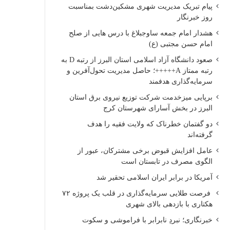
پیام تبریک مدیریت شهری مشکین‌دشت بمناسبت
روز خبرنگار
هشدار امام جمعه ساوجبلاغ با درس هایی از صلح
امام حسن مجتبی (ع)
صعود دانشگاه آزاد اسلامی استان البرز از رتبه D به
رتبه ممتاز A+++++؛ حاصل مدیریت تحول‌آفرین و
سرمایه‌گذاری هدفمند
برپایی میزخدمت شرکت توزیع نیروی برق استان
البرز در بخش آسارای شهرستان کرج
دو گفتمان خطرناک که ولایت فقیه را هدف
گرفته‌اند
عامل افزایش قبوض برخی مشترکان، عبور از
الگوی مصرف در تابستان است
آمریکا در برابر ایران اسلامی تحقیر شد
فرصت طلایی سرمایه‌گذاری در قلب یک پروژه ۷۲
هکتاری با بازدهی بالای شهری
خبرنگاری؛ نبردِ نابرابر با فراموشی و سکوت