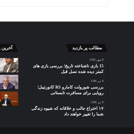
پیام
دولت
مطالب پر بازدید
آخرین 
تبریک
از
مدیرعامل
بخش
8 مهر 1396
شرکت
خصوص
15 بازی ناشناخته تاریخ؛ بررسی بازی های
کمتر دیده شده نسل قبل
آب
برای
و
رفع
زی دستاوردهای
8 تیر 1396
16 مرداد 1405
13 مرداد 5
فاضلاب
موانع
کنولوژی کشاورزی
بررسی شورولت کامارو RS کانورتیبل؛
پیام تبریک مدیرعامل شرکت آب و
دول
استان
تولید
رویایی برای مسافرت تابستانی
ذور هیبرید فراهم
فاضلاب استان البرز به مناسبت
موا
البرز
و
۱۷ مرداد، روز خبرنگار
همس
8 تیر 1396
به
توسعه
۱۷ اختراع جالب و خلاقانه که شیوه زندگی
مناسبت
تجارت
شما را تغییر خواهند داد
۱۷
با
مرداد،
همسای
روز
حمایت