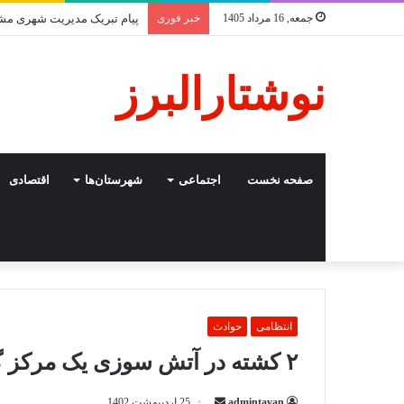
جمعه, 16 مرداد 1405
خبر فوری
هشدار امام جمعه ساوجبلاغ ب
نوشتارالبرز
صفحه نخست
اجتماعی
شهرستان‌ها
اقتصادی
انتظامی
حوادث
۲ کشته در آتش سوزی یک مرکز گاز ال پی جی
ارسال
admintavan
25 اردیبهشت 1402