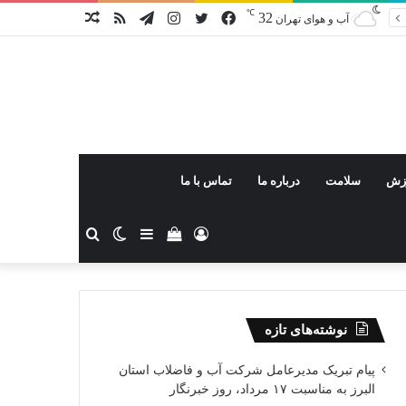
℃
32
فیس
توییتر
اینستاگرام
تلگرام
خوراک
نوشته
آب و هوای تهران
بوک
تصادفی
زش
سلامت
درباره ما
تماس با ما
ورود
دیدن
سایدبار
تغییر
جستجو
سبد
پوسته
برای
نوشته‌های تازه
خرید
پیام تبریک مدیرعامل شرکت آب و فاضلاب استان
البرز به مناسبت ۱۷ مرداد، روز خبرنگار