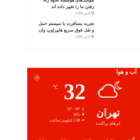
موبایل‌های هوشمند نحوه راه
رفتن ما را تغییر داده اند
8 تیر 1396
تجربه مسافرت با سیستم حمل
و نقل فوق سریع هایپرلوپ وان
8 تیر 1396
آب و هوا
32
℃
تهران
32º - 30º
16%
2.68 کیلومتر/ساعت
ابرهای پراکنده