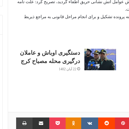
لاش عوامل آتش نشانی حریق اطفاء گردید، تصریح کرد: علت تامه
.
 پرونده تشکیل و برای انجام مراحل قانونی به مراجع ذیربط
دستگیری اوباش و عاملان
درگیری محله مصباح کرج
22 آبان 1402
امبلر
‫پین‌ترست
‫رددیت
‫VKontakte
‫Odnoklassniki
پاکت
اشتراک گذاری از طریق ایمیل
چاپ