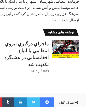
فرمانده انتظامی شهرستان اشتهارد با بیان اینکه با ت
حادثه توسط پلیس و آتش نشانی در دست بررسی است
سرهنگ عزیزی در پایان خاطر نشان کرد که در این زمینه
ارسال شده است
نوشته های مشابه
ماجراي درگيري نيروي
انتظامي با اتباع
افغانستاني در هشتگرد
تكذيب شد
18 آبان 1402
فیس بوک
توییتر
لینکدین
‫ت
اشتراک گذاری