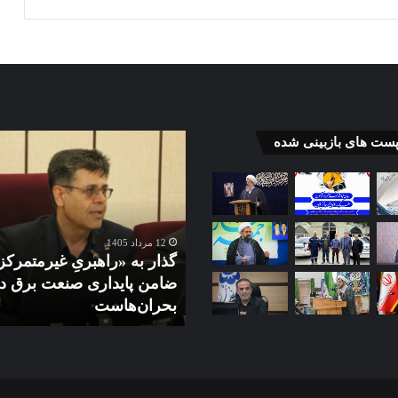
گذار
پست های بازبینی شده
به
«راهبریِ
ی
غیرمتمرکز»
ضامن
پایداری
140
12 مرداد 1405
صنعت
ت از بخش خصوصی برای رفع
گذار به «راهبریِ غیرمتمرکز
برق
نع تولید و توسعه تجارت با
ضامن پایداری صنعت برق در
در
ایگان حمایت می‌کند
بحران‌هاست
برابر
بحران‌هاست
گان