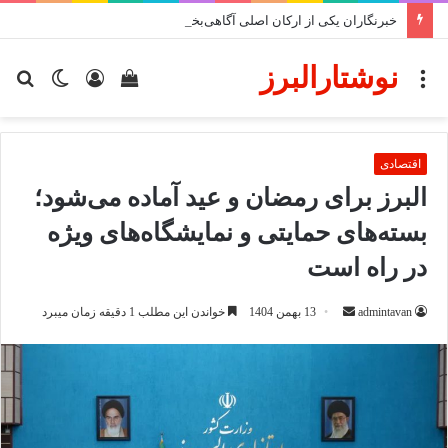
خبرنگاران یکی از ارکان اصلی آگاهی‌بخشی، امیدآفرینی و تقویت سرمایه اجتماعی هستند
نوشتارالبرز
منو
دیدن
ورود
تغییر
جس
سبد
پوسته
برا
خرید
اقتصادی
البرز برای رمضان و عید آماده می‌شود؛
بسته‌های حمایتی و نمایشگاه‌های ویژه
در راه است
ارسال
admintavan
13 بهمن 1404
خواندن این مطلب 1 دقیقه زمان میبرد
ایمیل