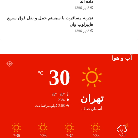
داده اند
8 تیر 1396
تجربه مسافرت با سیستم حمل و نقل فوق سریع
هایپرلوپ وان
8 تیر 1396
آب و هوا
30
℃
تهران
32º - 30º
23%
2.68 کیلومتر/ساعت
آسمان صاف
36
36
37
35
32
℃
℃
℃
℃
℃