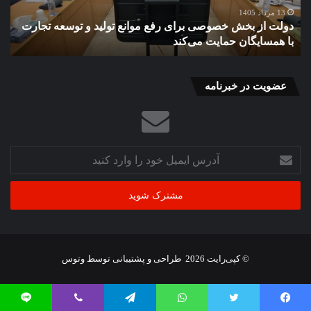
تولید
برق
13 مرداد 1405
دولت از بخش خصوصی برای رفع موانع تولید و توسعه تجارت
گ
و
در
با همسایگان حمایت می‌کند
ب
توسعه
براب
تجارت
بحر
با
همسایگان
عضویت در خبرنامه
حمایت
می‌کند
آدرس
ایمیل
خود
را
وارد
کنید
© کپی‌رایت 2026
طراحی و پشتیبانی توسط
وتوس
یس بوک
توییتر
واتس آپ
تلگرام
وایبر
لاین