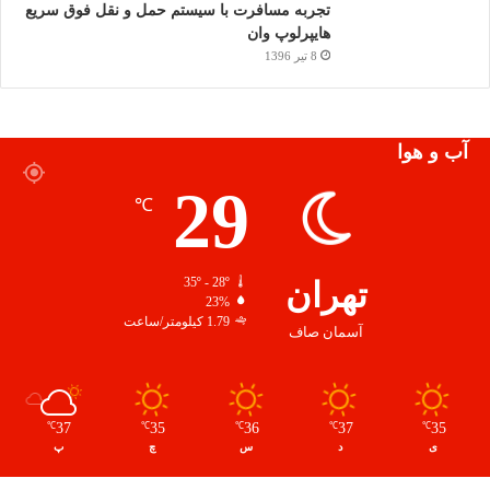
تجربه مسافرت با سیستم حمل و نقل فوق سریع
هایپرلوپ وان
8 تیر 1396
آب و هوا
29
℃
تهران
35º - 28º
23%
1.79 کیلومتر/ساعت
آسمان صاف
37
35
36
37
35
℃
℃
℃
℃
℃
ی
د
س
چ
پ