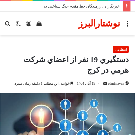
خبرنگاران، رزمندگان خط مقدم جنگ شناختی دشمن
نوشتارالبرز
منو
دیدن
ورود
تغییر
جس
سبد
پوسته
برا
خرید
انتظامی
دستگيري 19 نفر از اعضاي شرکت
هرمي در کرج
ارسال
admintavan
19 آبان 1404
خواندن این مطلب 1 دقیقه زمان میبرد
ایمیل