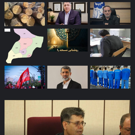
تحول
در
صنعت
پرورش
گوسفند
با