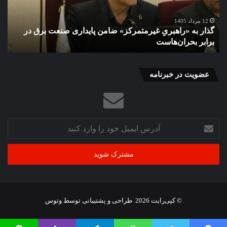
دستاورد
پژوهشگاه
22 خرداد 1405
تحول در صنعت پرورش گوسفند با دستاورد پژوهشگاه
بیوتکنولوژی
بیوتکنولوژی کشاورزی و همکاری بخش خصوصی
کشاورزی
و
همکاری
بخش
عضویت در خبرنامه
خصوصی
آدرس
ایمیل
خود
را
وارد
کنید
© کپی‌رایت 2026
طراحی و پشتیبانی توسط
وتوس