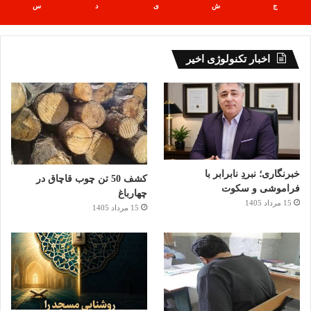
ج
ش
ی
د
س
اخبار تکنولوژی اخیر
خبرنگاری؛ نبردِ نابرابر با
کشف 50 تن چوب قاچاق در
فراموشی و سکوت
چهارباغ
15 مرداد 1405
15 مرداد 1405