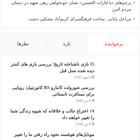
پرچم‌های «یا لثارات الحسین» نشان خونخواهی رهبر شهید در دستان
مردم البرز
مراحل پایانی ساخت فرهنگسرای کریم‌آباد مشکین دشت
پرخواننده
تازه
نظرها
15 بازی ناشناخته تاریخ؛ بررسی بازی های کمتر
دیده شده نسل قبل
8 مهر 1396
بررسی شورولت کامارو RS کانورتیبل؛ رویایی
برای مسافرت تابستانی
8 تیر 1396
۱۷ اختراع جالب و خلاقانه که شیوه زندگی شما
را تغییر خواهند داد
8 تیر 1396
موبایل‌های هوشمند نحوه راه رفتن ما را تغییر