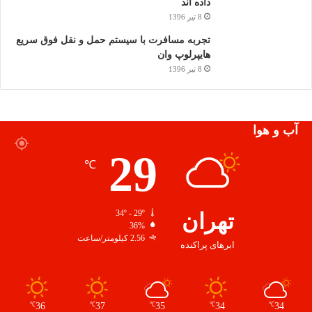
داده اند
8 تیر 1396
تجربه مسافرت با سیستم حمل و نقل فوق سریع
هایپرلوپ وان
8 تیر 1396
آب و هوا
29
℃
تهران
34º - 29º
36%
2.56 کیلومتر/ساعت
ابرهای پراکنده
36
37
35
34
34
℃
℃
℃
℃
℃