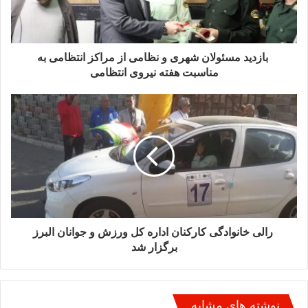
البرز خبر داد
7 آذر 1402
بازدید مسئولان شهری و نظامی از مراکز انتظامی به
اقدامات مهم حوزه درمان دانشگاه
مناسبت هفته نیروی انتظامی
علوم پزشکی البرز طی 18 ماه اخیر
25 بهمن 1401
وی در پایان خاطرنشان کرد: در صورت بروز علائم افسردگی،
مراجعه به روان‌پزشک یا روان‌شناس و دریافت مشاوره تخصصی
ضروری است. درمان‌های دارویی، روان‌درمانی و حمایت خانوادگی
سه رکن اصلی درمان افسردگی در سالمندان هستند و با مداخله
به‌موقع، اکثر بیماران بهبود قابل‌توجهی پیدا می‌کنند.
رالی خانوادگی کارکنان اداره کل ورزش و جوانان البرز
برگزار شد
نوشته های مشابه