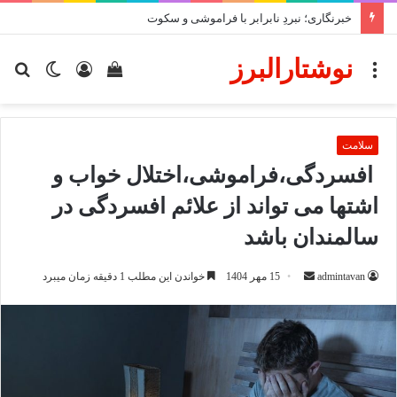
خبرنگاری؛ نبردِ نابرابر با فراموشی و سکوت
نوشتارالبرز
منو
دیدن
ورود
تغییر
جس
سبد
پوسته
برا
خرید
سلامت
افسردگی،فراموشی،اختلال خواب و
اشتها می تواند از علائم افسردگی در
سالمندان باشد
ارسال
admintavan
15 مهر 1404
خواندن این مطلب 1 دقیقه زمان میبرد
ایمیل