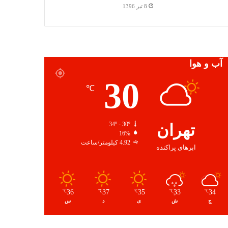
8 تیر 1396
آب و هوا
30
℃
تهران
34º - 30º
16%
4.92 کیلومتر/ساعت
ابرهای پراکنده
36
37
35
33
34
℃
℃
℃
℃
℃
ج
ش
ی
د
س