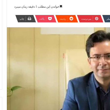
خواندن این مطلب 1 دقیقه زمان میبرد
مبلر
‫پین‌ترست
‫رددیت
پاکت
چاپ