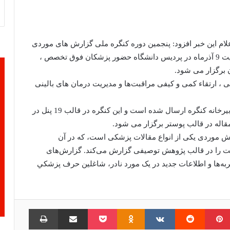
علام این خبر افزود: پنجمین دوره کنگره ملی گزارش های موردی
بالینی در دانشگاه علوم پزشکی البرز در روزهای 7 لغایت 9 آذرماه در پردیس دانشگاه حضور پزشکان فوق تخصص ،
برگزار می شود.
 ، ارتقاء کمی و کیفی مراقبت‌ها و مدیریت درمان های بالینی
دکتر یزدانی ادامه داد: 380 مقاله از سراسر کشور به دبیرخانه کنگره ارسال شده است و این کنگره در قالب 19 پنل در
رش موردی یکی از انواع مقالات پزشکی است، که در آن
ست را در قالب پژوهش توصیفی گزارش می‌کند. گزارش‌های
به‌ها و اطلاعات جدید در یک مورد نادر، شاغلين حرف پزشكي
امبلر
‫پین‌ترست
‫رددیت
‫VKontakte
‫Odnoklassniki
پاکت
اشتراک گذاری از طریق ایمیل
چاپ