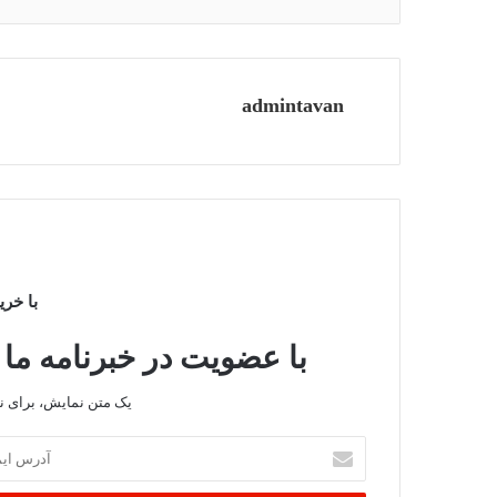
admintavan
با خری
با عضویت در خبرنامه ما 
یک متن نمایش، برای 
آدرس
ایمیل
خود