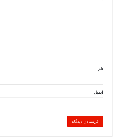
د
ی
د
گ
ا
ه
*
نام
ایمیل