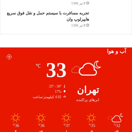
8 تیر 1396
تجربه مسافرت با سیستم حمل و نقل فوق سریع
هایپرلوپ وان
8 تیر 1396
آب و هوا
33
℃
تهران
33º - 30º
17%
4.92 کیلومتر/ساعت
ابرهای پراکنده
36
36
37
35
32
℃
℃
℃
℃
℃
ش
ی
د
س
چ