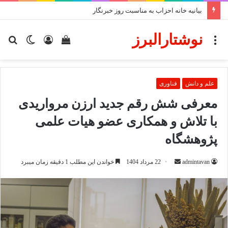
بیانیه خانه احزاب به مناسبت روز خبرنگار
نوشتارالبرز
منو
دیدن
ورود
تغییر
جس
سبد
پوسته
برا
خرید
علم و دانش
فناوری
معرفی شش رقم جدید ارزن مرواریدی
با تلاش و همکاری عضو هیات علمی
پژوهشگاه
ارسال
admintavan
22 مرداد 1404
خواندن این مطلب 1 دقیقه زمان میبرد
ایمیل