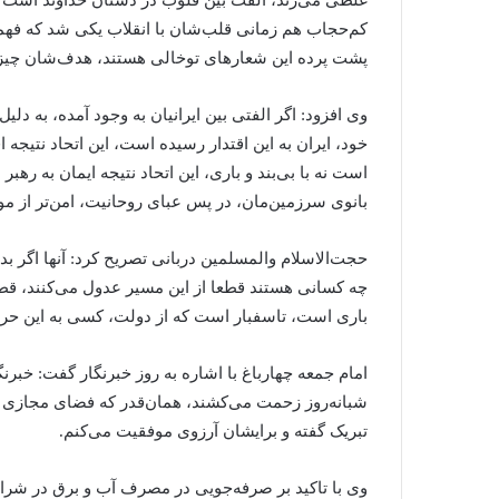
غلطی می‌زند، الفت بین قلوب در دستان خداوند است نه 
کم‌حجاب هم زمانی قلب‌شان با انقلاب یکی شد که فهمی
پشت پرده این شعارهای توخالی هستند، هدف‌شان چیز د
وی افزود: اگر الفتی بین ایرانیان به وجود آمده، به دلی
خود، ایران به این اقتدار رسیده است، این اتحاد نتیجه ا
است نه با بی‌بند و باری، این اتحاد نتیجه ایمان به رهبر 
بانوی سرزمین‌مان، در پس عبای روحانیت، امن‌تر از 
حجت‌الاسلام والمسلمین دربانی تصریح کرد: آنها اگر ب
چه کسانی هستند قطعا از این مسیر عدول می‌کنند، قطعا
باری است، تاسفبار است که از دولت، کسی به این حر
امام جمعه چهارباغ با اشاره به روز خبرنگار گفت: خبرن
شبانه‌روز زحمت می‌کشند، همان‌قدر که فضای مجازی مه
تبریک گفته و برایشان آرزوی موفقیت می‌کنم.
وی با تاکید بر صرفه‌جویی در مصرف آب و برق در شرا