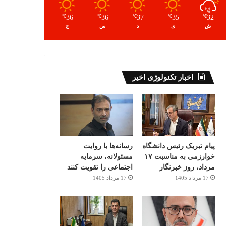
36
36
37
35
32
℃
℃
℃
℃
℃
ش
ی
د
س
چ
اخبار تکنولوژی اخیر
پیام تبریک رئیس دانشگاه
رسانه‌ها با روایت
خوارزمی به مناسبت ۱۷
مسئولانه، سرمایه
مرداد، روز خبرنگار
اجتماعی را تقویت کنند
17 مرداد 1405
17 مرداد 1405