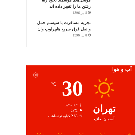
موبایل‌های هوشمند نحوه راه
رفتن ما را تغییر داده اند
8 تیر 1396
تجربه مسافرت با سیستم حمل
و نقل فوق سریع هایپرلوپ وان
8 تیر 1396
آب و هوا
30
℃
تهران
32º - 30º
23%
2.68 کیلومتر/ساعت
آسمان صاف