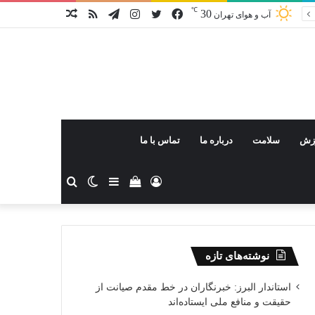
℃
30
فیس
توییتر
اینستاگرام
تلگرام
خوراک
نوشته
آب و هوای تهران
بوک
تصادفی
زش
سلامت
درباره ما
تماس با ما
ورود
دیدن
سایدبار
تغییر
جستجو
سبد
پوسته
برای
نوشته‌های تازه
خرید
استاندار البرز: خبرنگاران در خط مقدم صیانت از
حقیقت و منافع ملی ایستاده‌اند