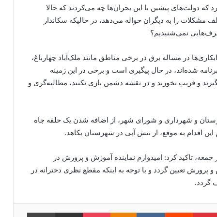
 که دولت‌های پیشین با این بحران‌ها چه می‌کردند که حالا
ف مشکلات را به دیگران حواله می‌دهد، در حالیکه سکاندار
رف‌هایی نمی‌شنیدیم؟
کاری‌ها در مساله برق در برخی مناطق مانند ملک‌آباد چهارباغ،
امه‌ شده‌اند، در حال پیگیری است و برخی در این زمینه
گیرند و فریب نخورند و در نقشه دشمن بازی نکنند، مطالبه‌گری و
شهرستان و شهرداری و شورای شهر، از اضافه شدن یک حلقه چاه
 این اقدام به موقع، از تنش آبی در شهرستان بکاهد.
معه، تاکید کرد: امیدوارم نماینده آموزش و پرورش در
رورش تعیین گردد و با توجه به اینکه مقطع نظری دخترانه در
 گردد.
امبلر
‫پین‌ترست
‫رددیت
‫VKontakte
‫Odnoklassniki
پاکت
اشتراک گذاری از طریق ایمیل
چاپ