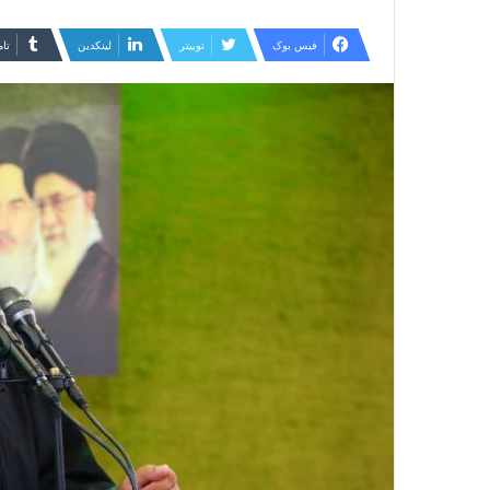
ایمیل
فیس بوک
توییتر
لینکدین
‫تا