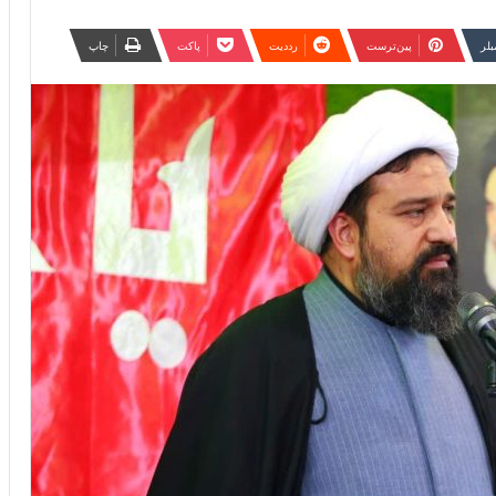
مبلر
‫پین‌ترست
‫رددیت
پاکت
چاپ