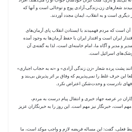
بی‌بند و باری، ملت ایران خودشان جواب او را می‌دهند، افراد
دند شعارهای زن‌،زندگی،آزادی پوچ و توخالی است و آنها که
یگری است و به انقلاب، ایمان مجدد آوردند.
ل آن است که مردم فهمیدند با ایستادن انقلاب پای آرمان‌های
قتدار ایران است و اقتدار ایران با حفظ آرمان‌ها به وجود آمده
مدیر و مدبر و آگاه ما، امام خامنه‌ای است، لذا به گفته‌ی آن
موشک‌های اسرائیل است.
دانند پشت پرده شعار «زن زندگی آزادی» و «نه به حجاب اجباری»
 این حرف غلط را نمی‌پذیریم که وفاق بر اثر پذیرش بی‌بند و
فهای نادرست و وحدت‌شکن اعتراض نکرد.
گاران در عرصه جهاد خبری و انتقال پیام درست به مردم،
م است، خبرنگار نیز مهم است. این روز را به خبرنگاران عزیز
یط فعلی، گفت: این مساله فریضه لازم و واجب موکد است، ما