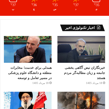
37
36
35
37
35
℃
℃
℃
℃
℃
ی
د
س
چ
پ
اخبار تکنولوژی اخیر
خبرنگاران نبض آگاهی بخشی
همدلی برای خدمت؛ مخابرات
جامعه و زبان مطالبه‌گر مردم
منطقه و دانشگاه علوم پزشکی
هستند
در مسیر تعامل و توسعه
18 مرداد 1405
18 مرداد 1405