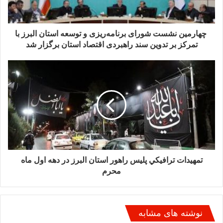
ارتقاء دانش فنی و مدیریتی فعالان این حوزه.
توسعه صادرات: تلاش برای معرفی محصولات و توانمندی‌های
چهارمین نشست شورای برنامه‌ریزی و توسعه استان البرز با
صنعتی استان به بازارهای جهانی و حمایت از صادرکنندگان در جهت
تمرکز بر تدوین سند راهبردی اقتصاد استان برگزار شد
افزایش سهم صادرات غیرنفتی.
نظارت و کنترل بازار: اجرای برنامه‌های نظارتی برای تنظیم بازار،
جلوگیری از احتکار و گران‌فروشی و اطمینان از دسترسی آسان و
به‌موقع مردم به کالاها و خدمات.
پیگیری پروژه‌های صنعتی و معدنی: نظارت بر پیشرفت فیزیکی و
عملیاتی پروژه‌های کلان صنعتی و معدنی در سطح استان و تلاش
برای رفع موانع اجرایی آن‌ها.
تشویق و حمایت از سرمایه‌گذاری: فراهم آوردن بسترهای لازم برای
جذب سرمایه‌گذاران داخلی و خارجی در بخش‌های صنعت و معدن
استان.
نوشته های مشابه