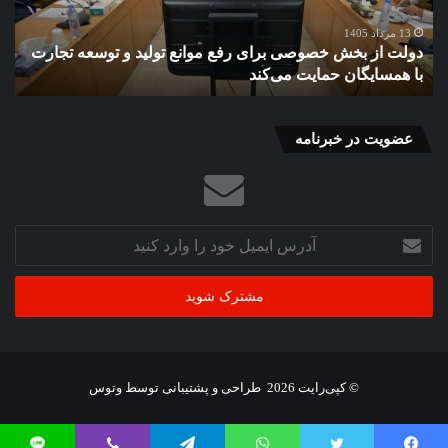
موانع
صن
تولید
برق
13 مرداد 1405
دولت از بخش خصوصی برای رفع موانع تولید و توسعه تجارت
گ
و
در
با همسایگان حمایت می‌کند
ب
توسعه
براب
تجارت
بحر
با
همسایگان
عضویت در خبرنامه
حمایت
می‌کند
آدرس
ایمیل
خود
را
وارد
کنید
© کپی‌رایت 2026
طراحی و پشتیبانی توسط
وتوس