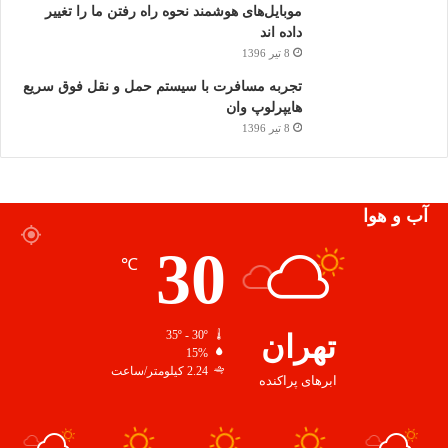
موبایل‌های هوشمند نحوه راه رفتن ما را تغییر
داده اند
8 تیر 1396
تجربه مسافرت با سیستم حمل و نقل فوق سریع
هایپرلوپ وان
8 تیر 1396
آب و هوا
30
℃
تهران
35º - 30º
15%
2.24 کیلومتر/ساعت
ابرهای پراکنده