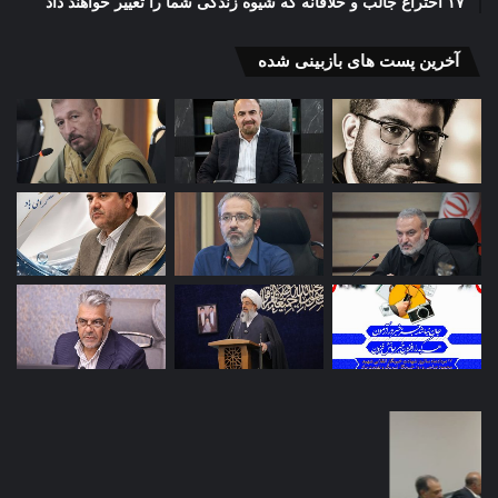
۱۷ اختراع جالب و خلاقانه که شیوه زندگی شما را تغییر خواهند داد
آخرین پست های بازبینی شده
گذار
تحو
به
در
«راهبریِ
صن
غیرمتمرکز»
پرو