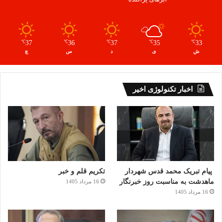
37
36
37
35
33
℃
℃
℃
℃
℃
ش
ی
د
س
چ
اخبار تکنولوژی اخیر
پیام تبریک محمد قدس شهردار
تکریم قلم و خبر
ماهدشت به مناسبت روز خبرنگار
16 مرداد 1405
16 مرداد 1405