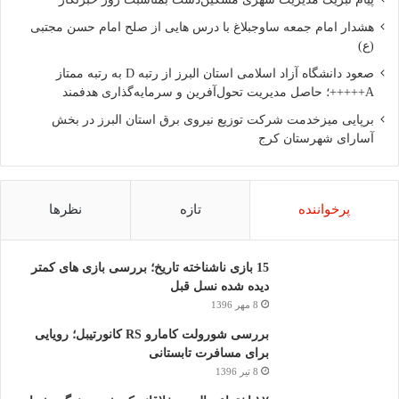
هشدار امام جمعه ساوجبلاغ با درس هایی از صلح امام حسن مجتبی
(ع)
صعود دانشگاه آزاد اسلامی استان البرز از رتبه D به رتبه ممتاز
A+++++؛ حاصل مدیریت تحول‌آفرین و سرمایه‌گذاری هدفمند
برپایی میزخدمت شرکت توزیع نیروی برق استان البرز در بخش
آسارای شهرستان کرج
پرخواننده
تازه
نظرها
15 بازی ناشناخته تاریخ؛ بررسی بازی های کمتر
دیده شده نسل قبل
8 مهر 1396
بررسی شورولت کامارو RS کانورتیبل؛ رویایی
برای مسافرت تابستانی
8 تیر 1396