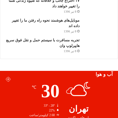
۱۷ اختراع جالب و خلاقانه که شیوه زندگی شما
را تغییر خواهند داد
8 تیر 1396
موبایل‌های هوشمند نحوه راه رفتن ما را تغییر
داده اند
8 تیر 1396
تجربه مسافرت با سیستم حمل و نقل فوق سریع
هایپرلوپ وان
8 تیر 1396
آب و هوا
30
℃
تهران
33º - 28º
22%
2.68 کیلومتر/ساعت
ابرهای پراکنده