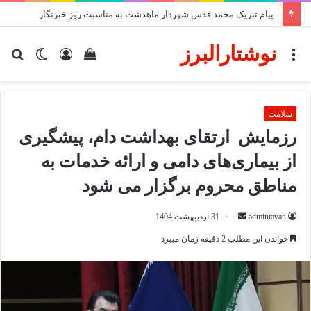
تکریم قلم و خبر
نوشتارالبرز
منو
دیدن
ورود
تغییر
جس
سبد
پوسته
برا
خرید
سلامت
رزمایش ارتقای بهداشت دام، پیشگیری
از بیماری‌های دامی و ارائه خدمات به
مناطق محروم برگزار می شود
ارسال
admintavan
31 اردیبهشت 1404
ایمیل
خواندن این مطلب 2 دقیقه زمان میبرد