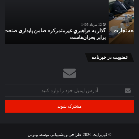
ضامن
گوس
پایداری
با
صنعت
دست
برق
پژو
12 مرداد 1405
گذار به «راهبریِ غیرمتمرکز» ضامن پایداری صنعت برق در
ت
در
بیو
برابر بحران‌هاست
ب
برابر
کشا
بحران‌هاست
و
همک
بخ
عضویت در خبرنامه
خص
آدرس
ایمیل
خود
را
وارد
کنید
© کپی‌رایت 2026
طراحی و پشتیبانی توسط
وتوس