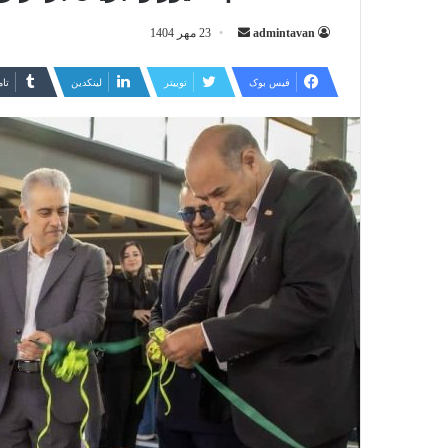
ارسال
admintavan
23 مهر 1404
ایمیل
فیس بوک
توییتر
لینکدین
‫تا