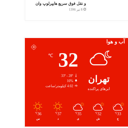
و نقل فوق سریع هایپرلوپ وان
8 تیر 1396
آب و هوا
32
℃
تهران
33º - 28º
10%
4.02 کیلومتر/ساعت
ابرهای پراکنده
36
37
35
32
33
℃
℃
℃
℃
℃
ج
ش
ی
د
س