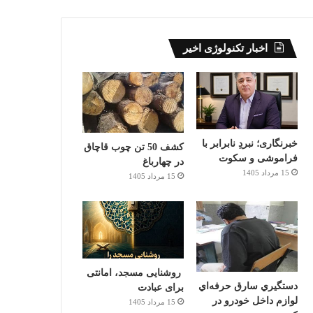
اخبار تکنولوژی اخیر
خبرنگاری؛ نبردِ نابرابر با
کشف 50 تن چوب قاچاق
فراموشی و سکوت
در چهارباغ
15 مرداد 1405
15 مرداد 1405
روشنایی مسجد، امانتی
دستگيري سارق حرفه‌اي
برای عبادت
لوازم داخل خودرو در
15 مرداد 1405