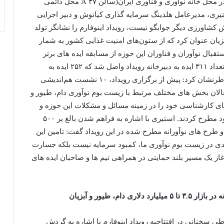
سخنران بعدی افتتاحیه رویداد و نمایشگاه اینوفارم که در محل خانه نوآوری و فناوری ایران(سالن ۳۷ A محل دائمی
تیری، مدیرعامل هلدینگ سرمایه ‌گذاری کیانوش و دبیر اجرایی
ش کشاورزی دیگر جوابگو نیست، رویداد اینوفارم را نشانگر تولد
زیان عنوان کرد که از ستون‌های امنیت غذایی کشور به شمار
تقبال نوآوران و فناوران این حوزه از مسابقه ایده های برتر
رویداد اینوفارم اظهار داشت: در پی فراخوان مسابقه، تعداد ۳۱۱ ایده به دبیرخانه رویداد واصل شد که ۲۵۲ ایده به
مرحله داوری راه یافتند. دبیر اجرایی رویداد اینوفارم خاطرنشان کرد: پیش از برگزاری رویداد، ۱۰ نشست هم‌اندیشی
فر از صاحبنظران و فعالان بخش های مختلف مرتبط با زیست بوم نوآوری دام، طیور و
ای کارشناسی خود را در زمینه‌ مسائل و مشکلات این حوزه و
راهکارهای هم رسانی و هم افزایی توانمندی های موجود مطرح کردند. استیری با اشاره به فراهم شدن بالغ بر ۵۰۰
و طرح های نوآورانه مطرح شده در این رویداد گفت: تامین این
ی در زیست بوم نوآوری ما، کمبود سرمایه نیست بلکه جسارت
غاز یک مسیر بلند حمایتی در همراهی تیم ها و صاحبان ایده های
م، طیور و آبزیان
 سخنانی در افتتاحیه رویداد اینوفارم با اشاره به گردش