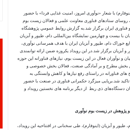
نوفارم) با شعار «نوآوری امروز، امنیت غذایی فردا» با حضور
، روسای ستادهای فناوری معاونت علمی و فعالان زیست بوم
 و فناوری ایران برگزار شد.به گزارش روابط عمومي پژوهشگاه
 با بیست و چهارمین نمایشگاه بین‌المللی دام، طیور و آبزیان
 خوراک دام، طیور و آبزیان ایران با هدف همرسانی نوآوری،
و آبزیان برگزار شد.در این رویداد یکروزه ضمن ارائه توانمندی
 و نوآوران فعال در این زیست بوم، نیازهای فناورانه این حوزه
این بخش مطرح و بر آمادگی صنعت، فعالان بخش خصوصی و
 های فناورانه در راستای رفع نیازها و کاهش وابستگی به
تاکید شد.برپایی میزگرد حکمرانی فناوری در صنعت با حضور
ن دستگاه‌های ذی ربط از دیگر برنامه های نخستین رویداد و
 پژوهش در زیست بوم نوآوری
 طیور و آبزیان (اینوفارم)، طی سخنانی در افتتاحیه این رویداد،