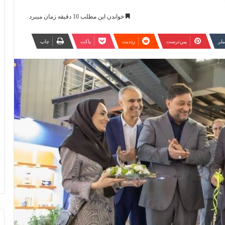
خواندن این مطلب 10 دقیقه زمان میبرد
مبلر
‫پین‌ترست
‫رددیت
پاکت
چاپ