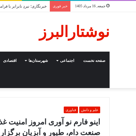
جمعه, 16 مرداد 1405
خبر فوری
خبرنگاری؛ نبردِ نابرابر با ف
نوشتارالبرز
صفحه نخست
اجتماعی
شهرستان‌ها
اقتصادی
علم و دانش
فناوری
اینو فارم نو آوری امروز امنیت غذ
صنعت دام، طیور و آبزیان برگزار