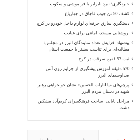
خبرنگاری؛ نبردِ نابرابر با فراموشی و سکوت
کشف 50 تن چوب قاچاق در چهارباغ
دستگيري سارق حرفه‌اي لوازم داخل خودرو در کرج
روشنایی مسجد، امانتی برای عبادت
پیشنهاد افزایش تعداد نمایندگان البرز در مجلس؛
مطالبه‌ای برای تناسب بیشتر با جمعیت استان
ثبت 53 فقره سرقت در کرج
570 دقیقه آموزش پیشگیری از جرایم روی آنتن
صداوسیمای البرز
پرچم‌های «یا لثارات الحسین» نشان خونخواهی رهبر
شهید در دستان مردم البرز
مراحل پایانی ساخت فرهنگسرای کریم‌آباد مشکین
دشت