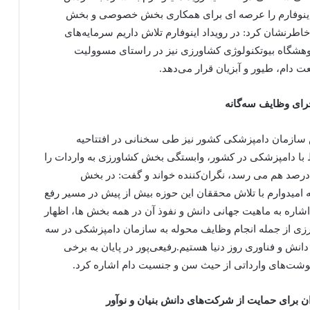
و آبزیان، اینوفارم را عرصه ای برای همکاری بخش خصوصی و بخش
اطرنشان کرد: در رویداد اینوفارم تلاش داریم سرمایه‌های
ژوهشگاه بیوتکنولوژی کشاورزی نیز در راستای مسوولیت
ت دام، طیور و آبزیان قرار می‌دهد.
جرای وظایف سه‌گانه
س سازمان دامپزشکی کشور نیز طی سخنانی در افتتاحیه
۱۰۰ ساله موسسات مرتبط با دامپزشکی در کشور، وابستگی بخش کشاورزی به واردات را
 در برخی اجزای حیاتی مرتبط با امنیت غذایی به ۹۵ درصد هم می رسد، نگران‌کننده خواند و گفت: در بخش
 نهاده داریم که امیدوارم با تلاش محققان این حوزه بیش از پیش در مسیر رفع
اره به ماهیت جهانی دانش و نفوذ آن در همه بخش ها، اظهار
زی از جمله انجام وظایف محوله به سازمان دامپزشکی در سه
انش و فناوری روز دنیا هستیم.رفیعی‌پور در پایان به برخی
گوشت‌های وارداتی از حیث سن و جنسیت دام اشاره کرد.
ان برای حمایت از شرکت‌های دانش بنیان و نوآور