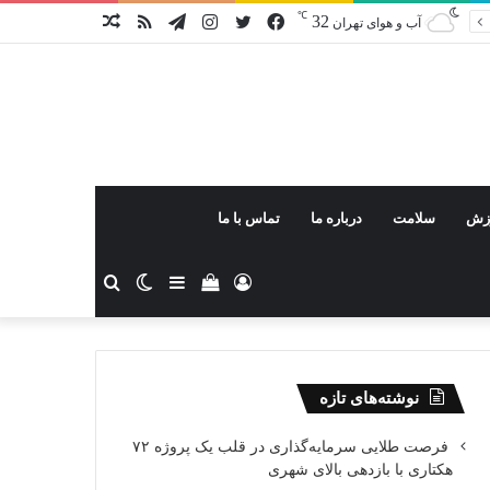
℃
32
فیس
توییتر
اینستاگرام
تلگرام
خوراک
نوشته
آب و هوای تهران
بوک
تصادفی
زش
سلامت
درباره ما
تماس با ما
ورود
دیدن
سایدبار
تغییر
جستجو
سبد
پوسته
برای
نوشته‌های تازه
خرید
فرصت طلایی سرمایه‌گذاری در قلب یک پروژه ۷۲
هکتاری با بازدهی بالای شهری