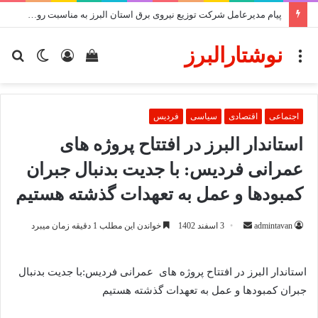
پیام مدیرعامل شرکت توزیع نیروی برق استان البرز به مناسبت روز خبرنگار
نوشتارالبرز
منو
دیدن
ورود
تغییر
جس
سبد
پوسته
برا
خرید
اجتماعی
اقتصادی
سیاسی
فردیس
استاندار البرز در افتتاح پروژه های
عمرانی فردیس: با جدیت بدنبال جبران
کمبودها و عمل به تعهدات گذشته هستیم
ارسال
admintavan
3 اسفند 1402
خواندن این مطلب 1 دقیقه زمان میبرد
ایمیل
استاندار البرز در افتتاح پروژه های عمرانی فردیس:با جدیت بدنبال
جبران کمبودها و عمل به تعهدات گذشته هستیم