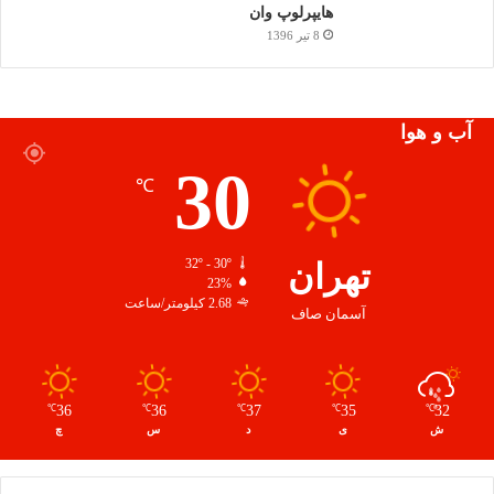
هایپرلوپ وان
8 تیر 1396
آب و هوا
30
℃
تهران
32º - 30º
23%
2.68 کیلومتر/ساعت
آسمان صاف
36
36
37
35
32
℃
℃
℃
℃
℃
ش
ی
د
س
چ