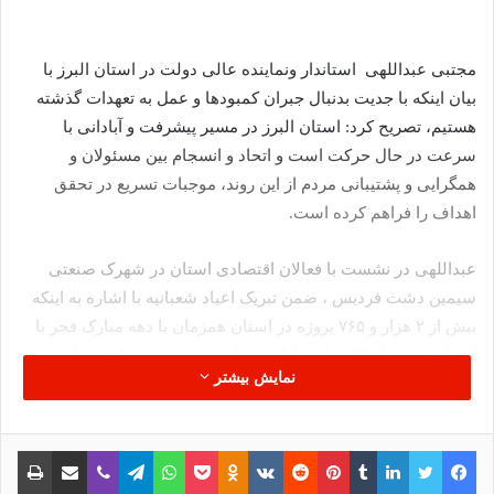
مجتبی عبداللهی استاندار ونماینده عالی دولت در استان البرز با
بیان اینکه با جدیت بدنبال جبران کمبودها و عمل به تعهدات گذشته
هستیم، تصریح کرد: استان البرز در مسیر پیشرفت و آبادانی با
سرعت در حال حرکت است و اتحاد و انسجام بین مسئولان و
همگرایی و پشتیبانی مردم از این روند، موجبات تسریع در تحقق
اهداف را فراهم کرده است.
عبداللهی در نشست با فعالان اقتصادی استان در شهرک صنعتی
سیمین دشت فردیس ، ضمن تبریک اعیاد شعبانیه با اشاره به اینکه
بیش از ۲ هزار و ۷۶۵ پروژه در استان همزمان با دهه مبارک فجر با
اعتباری بیش از ۳۳ هزار میلیارد تومان مورد بهره برداری قرار
نمایش بیشتر
گرفت، افزود: در این راستا چندین پروژه نیز در شهرستان فردیس
مورد بهره برداری قرار گرفت.
فیس بوک
توییتر
لینکدین
‫تامبلر
‫پین‌ترست
‫رددیت
‫VKontakte
پاکت
واتس آپ
‫Odnoklassniki
تلگرام
وایبر
اشتراک گذاری از طریق ایمیل
چاپ
نوشته های مشابه