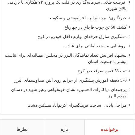
فرصت طلایی سرمایه‌گذاری در قلب یک پروژه ۷۲ هکتاری با بازدهی
بالای شهری
خبرنگاری؛ نبردِ نابرابر با فراموشی و سکوت
کشف 50 تن چوب قاچاق در چهارباغ
دستگيري سارق حرفه‌اي لوازم داخل خودرو در کرج
روشنایی مسجد، امانتی برای عبادت
پیشنهاد افزایش تعداد نمایندگان البرز در مجلس؛ مطالبه‌ای برای تناسب
بیشتر با جمعیت استان
ثبت 53 فقره سرقت در کرج
570 دقیقه آموزش پیشگیری از جرایم روی آنتن صداوسیمای البرز
پرچم‌های «یا لثارات الحسین» نشان خونخواهی رهبر شهید در دستان
مردم البرز
مراحل پایانی ساخت فرهنگسرای کریم‌آباد مشکین دشت
پرخواننده
تازه
نظرها