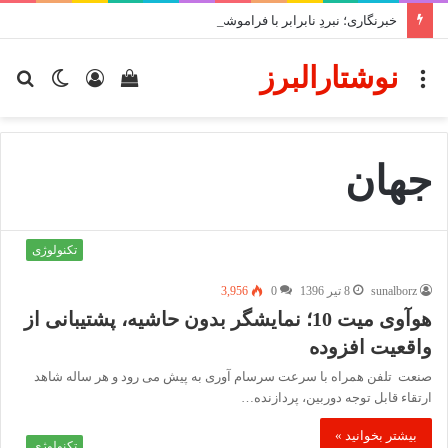
خبرنگاری؛ نبردِ نابرابر با فراموشی و سکوت
نوشتارالبرز
منو
دیدن
ورود
تغییر
جس
سبد
پوسته
برا
خرید
جهان
تکنولوژی
sunalborz
8 تیر 1396
0
3,956
هوآوی میت 10؛ نمایشگر بدون حاشیه، پشتیبانی از
واقعیت افزوده
صنعت تلفن همراه با سرعت سرسام آوری به پیش می رود و هر ساله شاهد
ارتقاء قابل توجه دوربین، پردازنده…
بیشتر بخوانید »
تکنولوژی