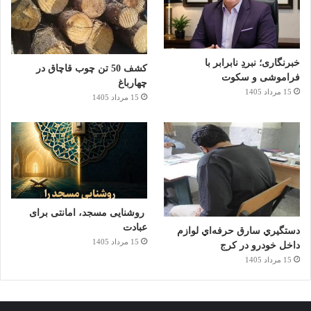
خبرنگاری؛ نبردِ نابرابر با
کشف 50 تن چوب قاچاق در
فراموشی و سکوت
چهارباغ
15 مرداد 1405
15 مرداد 1405
روشنایی مسجد، امانتی برای
عبادت
دستگيري سارق حرفه‌اي لوازم
15 مرداد 1405
داخل خودرو در کرج
15 مرداد 1405