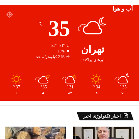
آب و هوا
35
℃
تهران
35º - 31º
13%
2.68 کیلومتر/ساعت
ابرهای پراکنده
37
35
31
34
35
℃
℃
℃
℃
℃
پ
ج
ش
ی
د
اخبار تکنولوژی اخیر