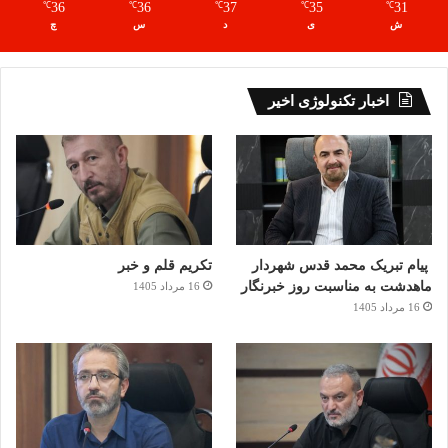
36
36
37
35
31
℃
℃
℃
℃
℃
ش
ی
د
س
چ
اخبار تکنولوژی اخیر
پیام تبریک محمد قدس شهردار
تکریم قلم و خبر
ماهدشت به مناسبت روز خبرنگار
16 مرداد 1405
16 مرداد 1405