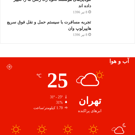
داده اند
8 تیر 1396
تجربه مسافرت با سیستم حمل و نقل فوق سریع
هایپرلوپ وان
8 تیر 1396
آب و هوا
25
℃
تهران
31º - 25º
31%
1.79 کیلومتر/ساعت
ابرهای پراکنده