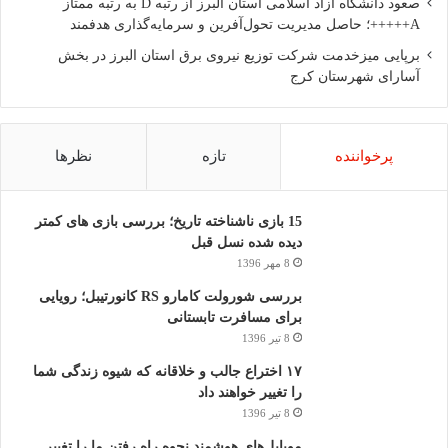
صعود دانشگاه آزاد اسلامی استان البرز از رتبه D به رتبه ممتاز
A+++++؛ حاصل مدیریت تحول‌آفرین و سرمایه‌گذاری هدفمند
برپایی میزخدمت شرکت توزیع نیروی برق استان البرز در بخش
آسارای شهرستان کرج
پرخواننده
تازه
نظرها
15 بازی ناشناخته تاریخ؛ بررسی بازی های کمتر
دیده شده نسل قبل
8 مهر 1396
بررسی شورولت کامارو RS کانورتیبل؛ رویایی
برای مسافرت تابستانی
8 تیر 1396
۱۷ اختراع جالب و خلاقانه که شیوه زندگی شما
را تغییر خواهند داد
8 تیر 1396
موبایل‌های هوشمند نحوه راه رفتن ما را تغییر