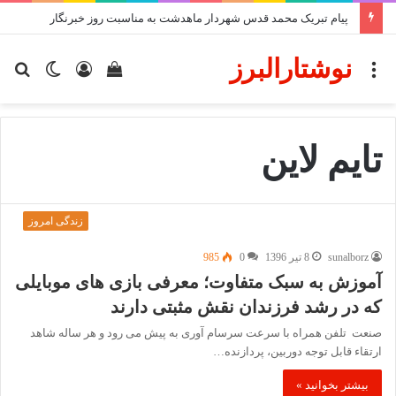
پیام تبریک محمد قدس شهردار ماهدشت به مناسبت روز خبرنگار
نوشتارالبرز
منو
دیدن
ورود
تغییر
جس
سبد
پوسته
برا
خرید
تایم لاین
زندگی امروز
sunalborz
8 تیر 1396
0
985
آموزش به سبک متفاوت؛ معرفی بازی های موبایلی
که در رشد فرزندان نقش مثبتی دارند
صنعت تلفن همراه با سرعت سرسام آوری به پیش می رود و هر ساله شاهد
ارتقاء قابل توجه دوربین، پردازنده…
بیشتر بخوانید »