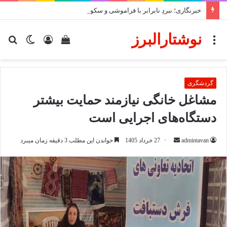
خبرنگاری؛ نبردِ نابرابر با فراموشی و سکوت
نوشتارالبرز
منو
دیدن
ورود
تغییر
جس
سبد
پوسته
برا
خرید
گردشگری
مشاغل خانگی نیازمند حمایت بیشتر
دستگاه‌های اجرایی است
ارسال
admintavan
27 خرداد 1405
خواندن این مطلب 3 دقیقه زمان میبرد
ایمیل