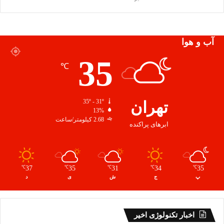
آب و هوا
35
℃
تهران
35º - 31º
13%
2.68 کیلومتر/ساعت
ابرهای پراکنده
37
35
31
34
35
℃
℃
℃
℃
℃
پ
ج
ش
ی
د
اخبار تکنولوژی اخیر