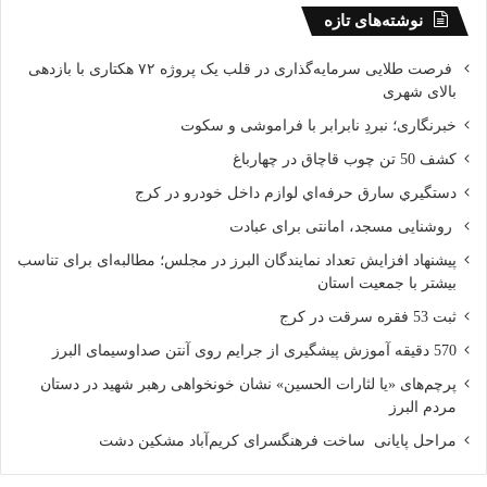
نوشته‌های تازه
این فعال حوزه فرش دستباف تصریح کرد: توسعه این مشاغل نه‌تنها
به ایجاد درآمد برای خانواده‌ها کمک می‌کند، بلکه موجب افزایش امید
فرصت طلایی سرمایه‌گذاری در قلب یک پروژه ۷۲ هکتاری با بازدهی
بالای شهری
اجتماعی، کاهش بیکاری و جلوگیری از مهاجرت نیروی کار به سایر
مناطق نیز می‌شود.
خبرنگاری؛ نبردِ نابرابر با فراموشی و سکوت
وی در بخش دیگری از صحبت‌هایش با اشاره به ظرفیت‌های فرش
کشف 50 تن چوب قاچاق در چهارباغ
دستباف در استان البرز، اظهارکرد: فرش به عنوان یکی از مهم‌ترین
دستگيري سارق حرفه‌اي لوازم داخل خودرو در کرج
نمادهای هنر ایرانی، ظرفیت بالایی برای حضور در بازارهای داخلی و
روشنایی مسجد، امانتی برای عبادت
خارجی دارد و اگر حمایت‌های لازم در زمینه طراحی، تولید و
پیشنهاد افزایش تعداد نمایندگان البرز در مجلس؛ مطالبه‌ای برای تناسب
بازاریابی انجام شود، می‌تواند به یکی از محورهای اصلی توسعه
بیشتر با جمعیت استان
صادرات غیرنفتی تبدیل شود.
ثبت 53 فقره سرقت در کرج
وی افزود: در حال حاضر بسیاری از تولیدکنندگان این حوزه با وجود
570 دقیقه آموزش پیشگیری از جرایم روی آنتن صداوسیمای البرز
توانمندی بالا، نیازمند حمایت‌های آموزشی و تسهیل در فرآیندهای
فروش هستند و باید تلاش شود مسیر حضور آنان در بازارهای
پرچم‌های «یا لثارات الحسین» نشان خونخواهی رهبر شهید در دستان
مردم البرز
گسترده‌تر هموارتر شود.
مدیرعامل شرکت تعاونی و توسعه مشاغل خانگی استان البرز در
مراحل پایانی ساخت فرهنگسرای کریم‌آباد مشکین دشت
پایان تأکید کرد: هدف اصلی ما در این مجموعه، ایجاد یک زنجیره