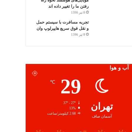
موبایل‌های هوشمند نحوه راه
رفتن ما را تغییر داده اند
8 تیر 1396
تجربه مسافرت با سیستم حمل
و نقل فوق سریع هایپرلوپ وان
8 تیر 1396
آب و هوا
29
℃
تهران
37º - 27º
13%
2.68 کیلومتر/ساعت
آسمان صاف