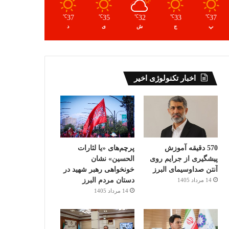
37
35
32
33
37
℃
℃
℃
℃
℃
پ
ج
ش
ی
د
اخبار تکنولوژی اخیر
570 دقیقه آموزش
پرچم‌های «یا لثارات
پیشگیری از جرایم روی
الحسین» نشان
آنتن صداوسیمای البرز
خونخواهی رهبر شهید در
دستان مردم البرز
14 مرداد 1405
14 مرداد 1405