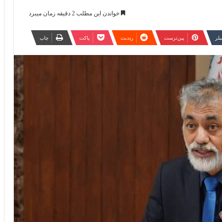
خواندن این مطلب 2 دقیقه زمان میبرد
مبلر
‫پین‌ترست
‫رددیت
پاکت
چاپ