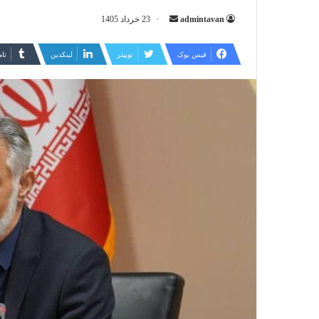
ارسال
admintavan
23 خرداد 1405
ایمیل
فیس بوک
توییتر
لینکدین
‫تا