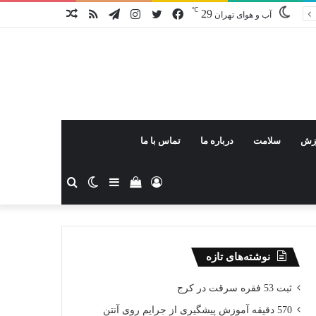
℃
29
فیس
توییتر
اینستاگرام
تلگرام
خوراک
نوشته
آب و هوای تهران
بوک
تصادفی
زش
سلامت
درباره ما
تماس با ما
ورود
دیدن
سایدبار
تغییر
جستجو
سبد
پوسته
برای
نوشته‌های تازه
خرید
ثبت 53 فقره سرقت در کرج
570 دقیقه آموزش پیشگیری از جرایم روی آنتن