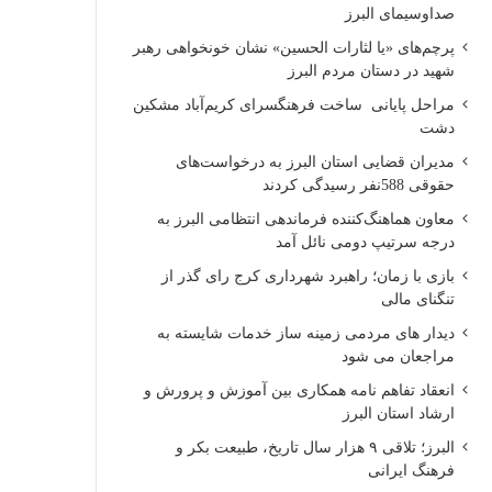
صداوسیمای البرز
پرچم‌های «یا لثارات الحسین» نشان خونخواهی رهبر
شهید در دستان مردم البرز
مراحل پایانی ساخت فرهنگسرای کریم‌آباد مشکین
دشت
مدیران قضایی استان البرز به درخواست‌های
حقوقی 588نفر رسیدگی کردند
معاون هماهنگ‌کننده فرماندهی انتظامی البرز به
درجه سرتیپ دومی نائل آمد
بازی با زمان؛ راهبرد شهرداری کرج رای گذر از
تنگنای مالی
دیدار های مردمی زمینه ساز خدمات شایسته به
مراجعان می شود
انعقاد تفاهم نامه همکاری بین آموزش و پرورش و
ارشاد استان البرز
البرز؛ تلاقی ۹ هزار سال تاریخ، طبیعت بکر و
فرهنگ ایرانی