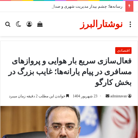
رسانه‌ها؛ چشم بیدار مدیریت شهری و صدای مطالبه‌گر مردمند
نوشتارالبرز
منو
دیدن
ورود
تغییر
جس
سبد
پوسته
برا
خرید
اقتصادی
فعال‌سازی سریع بار هوایی و پروازهای
مسافری در پیام یارانه‌ها؛ غایب بزرگ در
بخش کارگو
ارسال
admintavan
23 شهریور 1404
خواندن این مطلب 2 دقیقه زمان میبرد
ایمیل