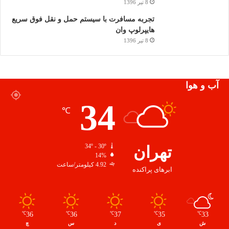
8 تیر 1396
تجربه مسافرت با سیستم حمل و نقل فوق سریع
هایپرلوپ وان
8 تیر 1396
آب و هوا
34
℃
تهران
34º - 30º
14%
4.92 کیلومتر/ساعت
ابرهای پراکنده
36
36
37
35
33
℃
℃
℃
℃
℃
ش
ی
د
س
چ