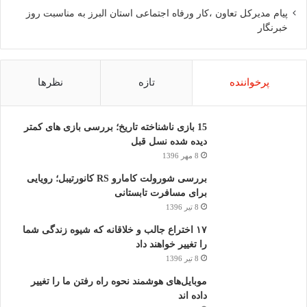
پیام مدیرکل تعاون ،کار ورفاه اجتماعی استان البرز به مناسبت روز
خبرنگار
پرخواننده
تازه
نظرها
15 بازی ناشناخته تاریخ؛ بررسی بازی های کمتر
دیده شده نسل قبل
8 مهر 1396
بررسی شورولت کامارو RS کانورتیبل؛ رویایی
برای مسافرت تابستانی
8 تیر 1396
۱۷ اختراع جالب و خلاقانه که شیوه زندگی شما
را تغییر خواهند داد
8 تیر 1396
موبایل‌های هوشمند نحوه راه رفتن ما را تغییر
داده اند