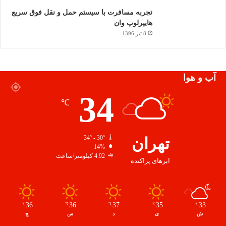
تجربه مسافرت با سیستم حمل و نقل فوق سریع
هایپرلوپ وان
8 تیر 1396
آب و هوا
34
℃
تهران
34º - 30º
14%
4.92 کیلومتر/ساعت
ابرهای پراکنده
36
36
37
35
33
℃
℃
℃
℃
℃
ش
ی
د
س
چ