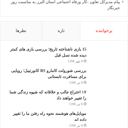
پیام مدیرکل تعاون ،کار ورفاه اجتماعی استان البرز به مناسبت روز
خبرنگار
پرخواننده
تازه
نظرها
15 بازی ناشناخته تاریخ؛ بررسی بازی های کمتر
دیده شده نسل قبل
8 مهر 1396
بررسی شورولت کامارو RS کانورتیبل؛ رویایی
برای مسافرت تابستانی
8 تیر 1396
۱۷ اختراع جالب و خلاقانه که شیوه زندگی شما
را تغییر خواهند داد
8 تیر 1396
موبایل‌های هوشمند نحوه راه رفتن ما را تغییر
داده اند
8 تیر 1396