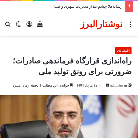
رسانه‌ها؛ چشم بیدار مدیریت شهری و صدای مطالبه‌گر مردمند
نوشتارالبرز
منو
دیدن
ورود
تغییر
جس
سبد
پوسته
برا
خرید
اقتصادی
راه‌اندازی قرارگاه فرماندهی صادرات؛
ضرورتی برای رونق تولید ملی
ارسال
admintavan
12 مرداد 1404
خواندن این مطلب 1 دقیقه زمان میبرد
ایمیل