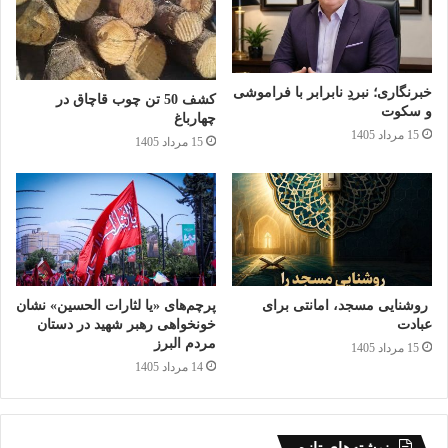
بهبودیافتگان فراهم شود.
خبرنگاری؛ نبردِ نابرابر با فراموشی
کشف 50 تن چوب قاچاق در
و سکوت
چهارباغ
15 مرداد 1405
15 مرداد 1405
روشنایی مسجد، امانتی برای
پرچم‌های «یا لثارات الحسین» نشان
عبادت
خونخواهی رهبر شهید در دستان
مردم البرز
15 مرداد 1405
14 مرداد 1405