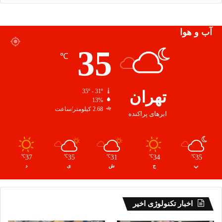
آب و هوا
35
℃
تهران
35º - 31º
13%
2.68 کیلومتر/ساعت
ابرهای پراکنده
37
35
31
34
35
℃
℃
℃
℃
℃
پ
ج
ش
ی
د
اخبار تکنولوژی اخیر