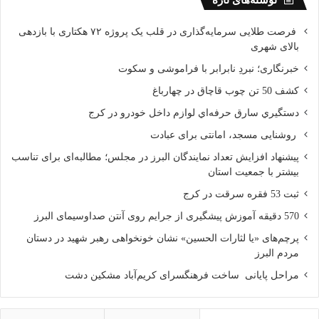
نوشته‌های تازه
فرصت طلایی سرمایه‌گذاری در قلب یک پروژه ۷۲ هکتاری با بازدهی
بالای شهری
خبرنگاری؛ نبردِ نابرابر با فراموشی و سکوت
کشف 50 تن چوب قاچاق در چهارباغ
دستگيري سارق حرفه‌اي لوازم داخل خودرو در کرج
روشنایی مسجد، امانتی برای عبادت
پیشنهاد افزایش تعداد نمایندگان البرز در مجلس؛ مطالبه‌ای برای تناسب
بیشتر با جمعیت استان
ثبت 53 فقره سرقت در کرج
570 دقیقه آموزش پیشگیری از جرایم روی آنتن صداوسیمای البرز
پرچم‌های «یا لثارات الحسین» نشان خونخواهی رهبر شهید در دستان
مردم البرز
مراحل پایانی ساخت فرهنگسرای کریم‌آباد مشکین دشت