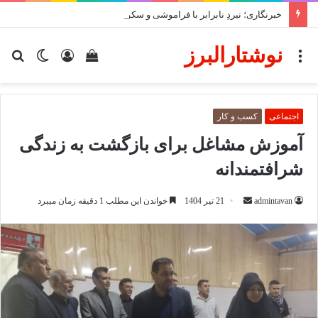
خبرنگاری؛ نبردِ نابرابر با فراموشی و سکوت
نوشتارالبرز
منو
دیدن
ورود
تغییر
جس
سبد
پوسته
برا
خرید
اجتماعی
کسب و کار
آموزش مشاغل برای بازگشت به زندگی
شرافتمندانه
ارسال
admintavan
21 تیر 1404
خواندن این مطلب 1 دقیقه زمان میبرد
ایمیل