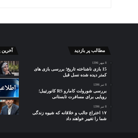
گذار
تحول
مطالب پر بازدید
آخرین 
به
در
«راهبریِ
صنعت
8 مهر 1396
غیرمتمرکز»
پرورش
15 بازی ناشناخته تاریخ؛ بررسی بازی های
کمتر دیده شده نسل قبل
ضامن
گوسفن
22 خرداد 5
پایداری
با
تحو
8 تیر 1396
12 مرداد 1405
صنعت
دستاور
خصوصی برای رفع
بررسی شورولت کامارو RS کانورتیبل؛
گذار به «راهبریِ غیرمتمرکز»
دست
برق
پژوهش
رویایی برای مسافرت تابستانی
وسعه تجارت با
ضامن پایداری صنعت برق در برابر
کشا
در
بیوتکن
 می‌کند
بحران‌هاست
خص
8 تیر 1396
برابر
کشاور
۱۷ اختراع جالب و خلاقانه که شیوه زندگی
بحران‌هاست
و
شما را تغییر خواهند داد
همکار
بخش
خصوص