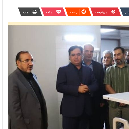
مبلر
‫پین‌ترست
‫رددیت
پاکت
چاپ