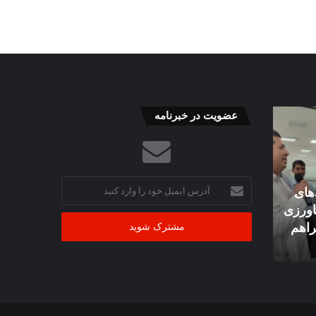
پیام
عضویت در خبرنامه
تبریک
مدیرعامل
شرکت
آب
آدرس
و
های
16 مرداد 1405
ایمیل
فاضلاب
اورزی
پیام تبریک مدیرعامل شرکت آب و
خود
استان
راهم
فاضلاب استان البرز به مناسبت
را
البرز
وارد
۱۷ مرداد، روز خبرنگار
به
کنید
مناسبت
۱۷
مرداد،
روز