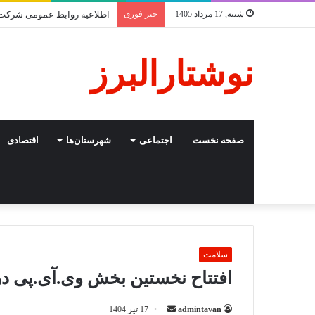
شنبه, 17 مرداد 1405
خبر فوری
نوشتارالبرز
صفحه نخست
اجتماعی
شهرستان‌ها
اقتصادی
سلامت
افتتاح نخستین بخش وی.آی.پی در
ارسال
admintavan
17 تیر 1404