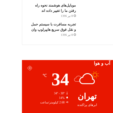
موبایل‌های هوشمند نحوه راه
رفتن ما را تغییر داده اند
8 تیر 1396
تجربه مسافرت با سیستم حمل
و نقل فوق سریع هایپرلوپ وان
8 تیر 1396
آب و هوا
34
℃
تهران
34º - 30º
14%
2.68 کیلومتر/ساعت
ابرهای پراکنده