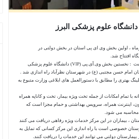
دانشگاه علوم پزشکی البرز
رش روابط عمومی , عصر روز سه شنبه ، ۱۷ تیرماه ، اولین بخش وی ای پی استان در بخش دولتی در
اه افتتاح شد.
دکتر صیادی ، رئیس دانشگاه در حاشیه این مراسم گفت : نخستین بخش وی.آی.پی (VIP) دانشگاه علوم پزشکی
ستان امام حسن مجتبی (ع) در شهرستان نظرآباد راه اندازی شد .
 که امکانات هتلینگ بهتری را مطابق با دستورالعمل های ابلاغی وزارت متبوع به
 سویت های جداگانه با تمام امکانات از جمله تخت ویژه بیمار، تخت و کاناپه همراه
زیون، اینترنت همراه، سرویس بهداشتی و حمام مجزا است که
ی محاسبه می شود.
با آغاز فعالیت بخش VIP این بیمارستان ، بیماران در این مرکز خدمات ویژه رفاهی دریافت می کنند
ارستان خصوصی است با راه اندازی این مرکز کسانی که تمایل به
یمارستان دولتی می توانند این خدمات را دریافت کنند.