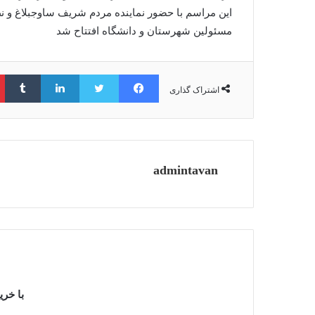
این مراسم با حضور نماینده مردم شریف ساوجبلاغ و نظ
مسئولین شهرستان و دانشگاه افتتاح شد
فیس بوک
توییتر
لینکدین
‫ت
اشتراک گذاری
admintavan
با خری