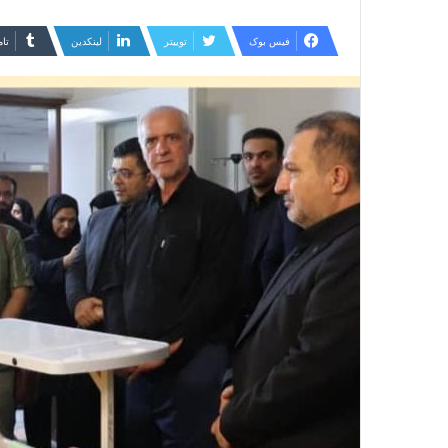
ایمیل
فیس بوک
توییتر
لینکدین
‫تا