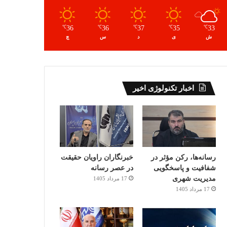
36
36
37
35
33
℃
℃
℃
℃
℃
ش
ی
د
س
چ
اخبار تکنولوژی اخیر
رسانه‌ها، رکن مؤثر در
خبرنگاران راویان حقیقت
شفافیت و پاسخگویی
در عصر رسانه
مدیریت شهری
17 مرداد 1405
17 مرداد 1405