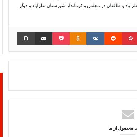
رآباد و طالقان در مجلس و فرماندار شهرستان نظرآباد و دیگر
امبلر
‫پین‌ترست
‫رددیت
‫VKontakte
‫Odnoklassniki
پاکت
اشتراک گذاری از طریق ایمیل
چاپ
د محصول از ما