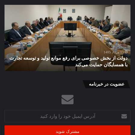
دولت
گذا
از
به
بخش
«را
خصوصی
غیر
برای
ضا
رفع
پای
موانع
صن
تولید
برق
13 مرداد 1405
دولت از بخش خصوصی برای رفع موانع تولید و توسعه تجارت
گ
و
در
با همسایگان حمایت می‌کند
ب
توسعه
براب
تجارت
بحر
با
همسایگان
عضویت در خبرنامه
حمایت
می‌کند
آدرس
ایمیل
خود
را