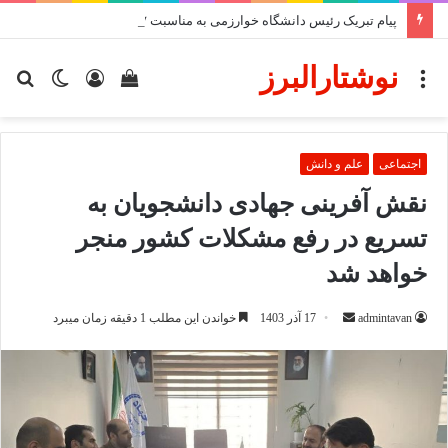
پیام تبریک رئیس دانشگاه خوارزمی به مناسبت ۱۷ مرداد، روز خبرنگار
نوشتارالبرز
منو
دیدن
ورود
تغییر
جس
سبد
پوسته
برا
خرید
اجتماعی
علم و دانش
نقش آفرینی جهادی دانشجویان به
تسریع در رفع مشکلات کشور منجر
خواهد شد
ارسال
admintavan
17 آذر 1403
خواندن این مطلب 1 دقیقه زمان میبرد
ایمیل