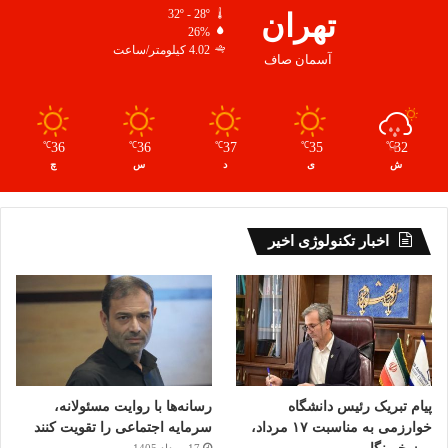
تهران
32º - 28º
26%
4.02 کیلومتر/ساعت
آسمان صاف
36
36
37
35
32
℃
℃
℃
℃
℃
ش
ی
د
س
چ
اخبار تکنولوژی اخیر
پیام تبریک رئیس دانشگاه
رسانه‌ها با روایت مسئولانه،
خوارزمی به مناسبت ۱۷ مرداد،
سرمایه اجتماعی را تقویت کنند
17 مرداد 1405