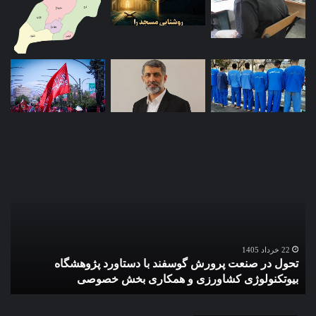
تحول
زمی
در
تجا
صنعت
ساز
پرورش
دست
گوسفند
پژو
با
بیو
دستاورد
تکن
پژوهشگاه
کشا
22 خرداد 1405
تحول در صنعت پرورش گوسفند با دستاورد پژوهشگاه
ز
بیوتکنولوژی
در
بیوتکنولوژی کشاورزی و همکاری بخش خصوصی
ک
کشاورزی
حوز
و
تولی
همکاری
بذو