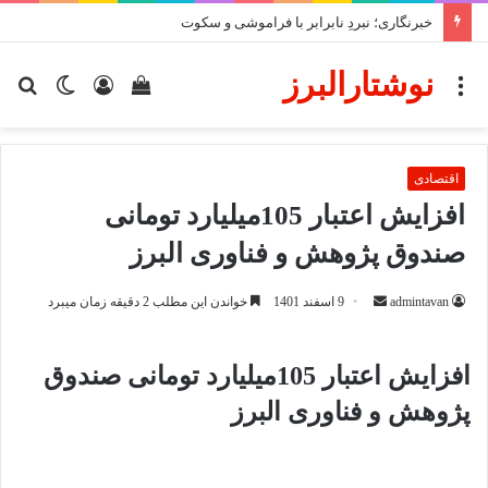
کشف 50 تن چوب قاچاق در چهارباغ
نوشتارالبرز
منو
دیدن
ورود
تغییر
جس
سبد
پوسته
برا
خرید
اقتصادی
افزایش اعتبار 105میلیارد تومانی
صندوق پژوهش و فناوری البرز
ارسال
admintavan
9 اسفند 1401
خواندن این مطلب 2 دقیقه زمان میبرد
ایمیل
افزایش اعتبار 105میلیارد تومانی صندوق
پژوهش و فناوری البرز