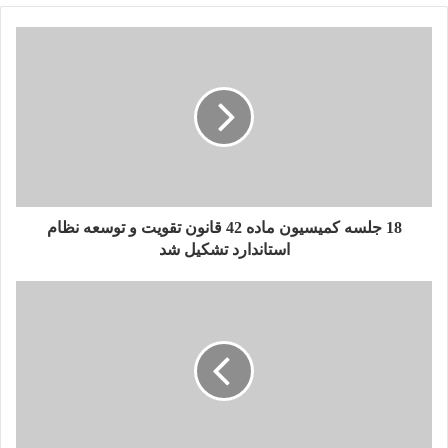
باباخان افزود: سقف تسهیلات ارایه شده به شرکت های دانش بنیان
۵۰۰ میلیون تومان بود که اکنون به ۲ میلیارد تومان افزایش یافته
است.
باباخان با اشاره به اینکه صدور ضمانت نامه یکی دیگر از دغدغه‌های
شرکت‌های دانش بنیان است، افزود: این شرکت‌ها هنگام انعقاد
قرارداد پیمانکاری با ارگان یا دستگاه‌ها، باید ضمانت نامه بانکی ارائه
کنند که اغلب سخت گیری زیادی در این حوزه اتفاق می‌افتد.
18 جلسه کمیسیون ماده 42 قانون تقویت و توسعه نظام
استاندارد تشکیل شد
وی اضافه کرد: با توجه به اینکه سرمایه اصلی شرکت‌های دانش
بنیان فکر و ایده است، اغلب در تأمین منابع مالی مورد نیاز برای
دریافت ضمانت نامه دچار مشکل می‌شوند به همین دلیل این صندوق
در این حوزه ورود کرده است.
مدیرعامل صندوق پژوهش و فناوری البرز خاطرنشان کرد: طی دو
سال اخیر در مجموع ۴۸۰ میلیارد تومان ضمانت نامه برای