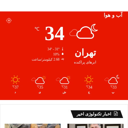
آب و هوا
34
℃
تهران
34º - 31º
10%
2.68 کیلومتر/ساعت
ابرهای پراکنده
37
35
31
34
33
℃
℃
℃
℃
℃
پ
ج
ش
ی
د
اخبار تکنولوژی اخیر