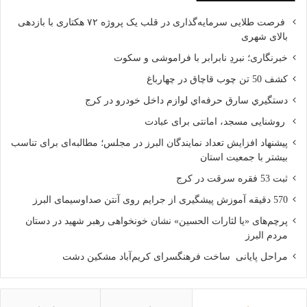
فرصت طلایی سرمایه‌گذاری در قلب یک پروژه ۷۲ هکتاری با بازدهی
بالای شهری
خبرنگاری؛ نبردِ نابرابر با فراموشی و سکوت
کشف 50 تن چوب قاچاق در چهارباغ
دستگيري سارق حرفه‌اي لوازم داخل خودرو در کرج
روشنایی مسجد، امانتی برای عبادت
پیشنهاد افزایش تعداد نمایندگان البرز در مجلس؛ مطالبه‌ای برای تناسب
بیشتر با جمعیت استان
ثبت 53 فقره سرقت در کرج
570 دقیقه آموزش پیشگیری از جرایم روی آنتن صداوسیمای البرز
پرچم‌های «یا لثارات الحسین» نشان خونخواهی رهبر شهید در دستان
مردم البرز
مراحل پایانی ساخت فرهنگسرای کریم‌آباد مشکین دشت