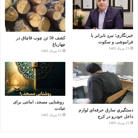
خبرنگاری؛ نبردِ نابرابر با
کشف 50 تن چوب قاچاق در
فراموشی و سکوت
چهارباغ
15 مرداد 1405
15 مرداد 1405
روشنایی مسجد، امانتی برای
عبادت
دستگيري سارق حرفه‌اي لوازم
15 مرداد 1405
داخل خودرو در کرج
15 مرداد 1405