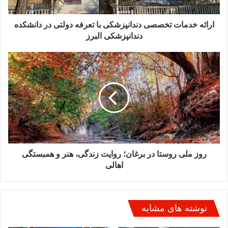
در شرایط اضطراری یا حجم بالای پروازها، نقش باند معین پایتخت را
ایفا کند.
ارائه خدمات تخصصی دندانپزشکی با تعرفه دولتی در دانشکده
دندانپزشکی البرز
حرکت در مسیر اقتصاد دیجیتال و گمرک تخصصی فاوا
حسنلو با اشاره به مأموریت‌های منطقه ویژه اقتصادی پیام در حوزه
فناوری و اقتصاد دیجیتال گفت: یکی از اهداف مهم دولت چهاردهم،
دستیابی به سهم یک‌درصدی از اقتصاد دیجیتال کشور است و پیام
به‌عنوان محور تحقق این هدف انتخاب شده است. در همین راستا،
احداث گمرک تخصصی فناوری اطلاعات و ارتباطات (فاوا) به‌عنوان
دریچه ورود اقتصاد دیجیتال آغاز شده که تاکنون بیش از ۵۰ درصد
پیشرفت فیزیکی دارد.
روز ملی روستا در برغان؛ روایت زندگی، هنر و همبستگی
اهالی
وی ادامه داد: ایجاد آزمایشگاه‌های تخصصی، آموزش ارزیابان، احداث
ابنیه گمرکی و تأمین زیرساخت‌های هوشمند از جمله اقداماتی است
که تا امروز انجام شده و سال آینده شاهد بهره‌برداری رسمی این
گمرک خواهیم بود.
نوشته های مشابه