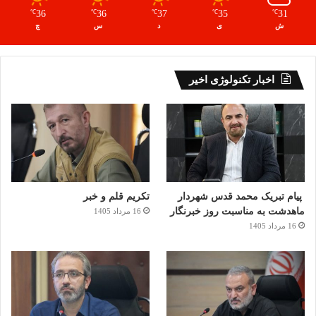
36
36
37
35
31
℃
℃
℃
℃
℃
ش
ی
د
س
چ
اخبار تکنولوژی اخیر
پیام تبریک محمد قدس شهردار
تکریم قلم و خبر
ماهدشت به مناسبت روز خبرنگار
16 مرداد 1405
16 مرداد 1405