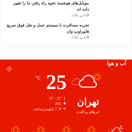
موبایل‌های هوشمند نحوه راه رفتن ما را تغییر
داده اند
8 تیر 1396
تجربه مسافرت با سیستم حمل و نقل فوق سریع
هایپرلوپ وان
8 تیر 1396
آب و هوا
25
℃
تهران
31º - 25º
26%
1.79 کیلومتر/ساعت
ابرهای پراکنده