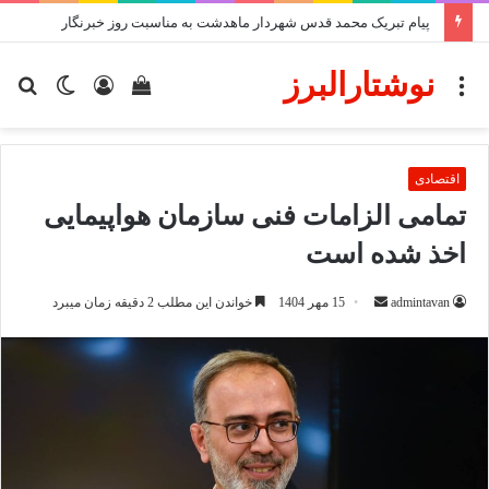
پیام تبریک محمد قدس شهردار ماهدشت به مناسبت روز خبرنگار
نوشتارالبرز
منو
دیدن
ورود
تغییر
جس
سبد
پوسته
برا
خرید
اقتصادی
تمامی الزامات فنی سازمان هواپیمایی
اخذ شده است
ارسال
admintavan
15 مهر 1404
خواندن این مطلب 2 دقیقه زمان میبرد
ایمیل