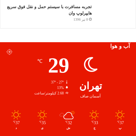
تجربه مسافرت با سیستم حمل و نقل فوق سریع
هایپرلوپ وان
8 تیر 1396
آب و هوا
29
℃
تهران
37º - 27º
13%
2.68 کیلومتر/ساعت
آسمان صاف
37
35
32
33
37
℃
℃
℃
℃
℃
پ
ج
ش
ی
د