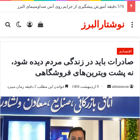
570 دقیقه آموزش پیشگیری از جرایم روی آنتن صداوسیمای البرز
نوشتارالبرز
منو
دیدن
ورود
تغییر
جس
سبد
پوسته
برا
خرید
اقتصادی
صادرات باید در زندگی مردم دیده شود،
نه پشت ویترین‌های فروشگاهی
ارسال
admintavan
9 اردیبهشت 1404
خواندن این مطلب 2 دقیقه زمان میبرد
ایمیل