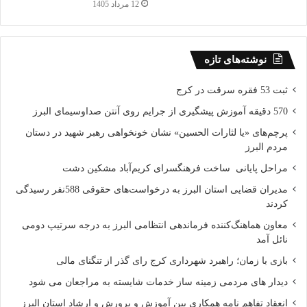
12 مرداد 1405
نوشته‌های تازه
ثبت 53 فقره سرقت در کرج
570 دقیقه آموزش پیشگیری از جرایم روی آنتن صداوسیمای البرز
پرچم‌های «یا لثارات الحسین» نشان خونخواهی رهبر شهید در دستان
مردم البرز
مراحل پایانی ساخت فرهنگسرای کریم‌آباد مشکین دشت
مدیران قضایی استان البرز به درخواست‌های حقوقی 588نفر رسیدگی
کردند
معاون هماهنگ‌کننده فرماندهی انتظامی البرز به درجه سرتیپ دومی
نائل آمد
بازی با زمان؛ راهبرد شهرداری کرج رای گذر از تنگنای مالی
دیدار های مردمی زمینه ساز خدمات شایسته به مراجعان می شود
انعقاد تفاهم نامه همکاری بین آموزش و پرورش و ارشاد استان البرز